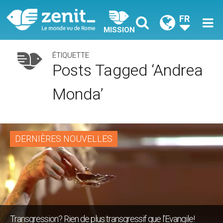
FR
MISSION
ÉTIQUETTE
Posts Tagged ‘Andrea
Monda’
DERNIÈRES NOUVELLES
Transgression? Rien de plus transgressif que l’Evangile!