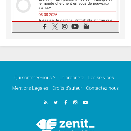
le monde cherchent en vous de nouveaux
saints»
06.08.2026
À Assise, le cardinal Pizzaballa affirme que
«les chrétiens veulent la paix»
06.08.2026
Au Mexique, le cardinal Parolin invite à être
aux côtés des marginalisées
06.08.2026
À Assise, le Pape invite les jeunes à
«construire la civilisation de l'amour»
05.08.2026
La visite du Pape en Argentine portera «un
message de paix et de dignité humaine»
Qui sommes-nous ?
La propriété
Les services
05.08.2026
Mentions Legales
Droits d’auteur
Contactez-nous
«La visite du Pape en Uruguay renforcera
l'espérance» affirme Mgr Tróccoli
05.08.2026
Le nonce en Ukraine: «Il est inquiétant
d'entendre ceux qui bénissent la guerre»
05.08.2026
Léon XIV au Pérou, une lueur d'espoir pour
un peuple en quête de paix