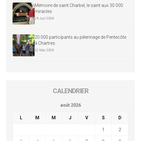
Mémoire de saint Charbel, le saint aux 30 000
miracles
24 Juil 2026
20 000 participants au pèlerinage de Pentecôte
à Chartres
22 Mai 2026
CALENDRIER
août 2026
L
M
M
J
V
S
D
1
2