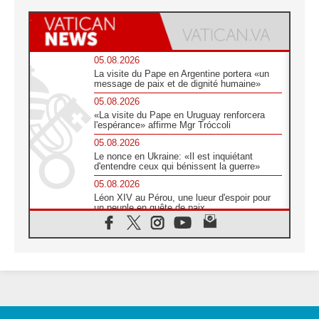
05.08.2026
La visite du Pape en Argentine portera «un
message de paix et de dignité humaine»
05.08.2026
«La visite du Pape en Uruguay renforcera
l'espérance» affirme Mgr Tróccoli
05.08.2026
Le nonce en Ukraine: «Il est inquiétant
d'entendre ceux qui bénissent la guerre»
05.08.2026
Léon XIV au Pérou, une lueur d'espoir pour
un peuple en quête de paix
05.08.2026
SCEAM: L'Église en Afrique vers
l'Assemblée ecclésiale de 2028 depuis
Addis-Abeba
05.08.2026
Le Pape exprime ses condoléances suite au
décès du cardinal Júlio Langa
05.08.2026