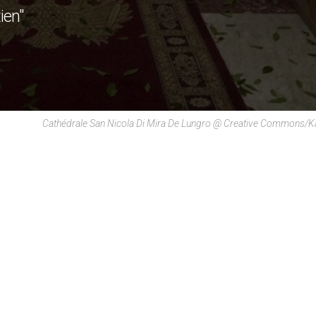
ien"
Cathédrale San Nicola Di Mira De Lungro @ Creative Commons/