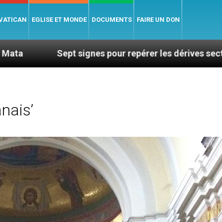
 VATICAN
EGLISE ET MONDE
DOCUMENTS
FAIRE UN DON
 signes pour repérer les dérives sectaires du coaching
nais’