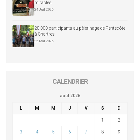
miracles
24 Juil 2026
20 000 participants au pèlerinage de Pentecôte
à Chartres
22 Mai 2026
CALENDRIER
août 2026
L
M
M
J
V
S
D
1
2
3
4
5
6
7
8
9