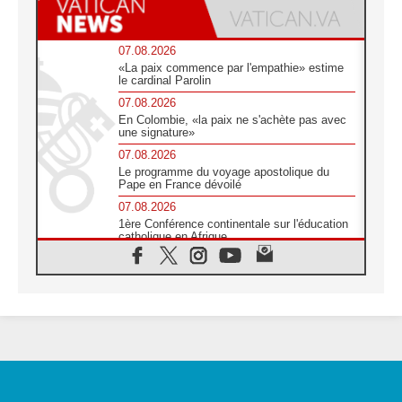
07.08.2026
«La paix commence par l'empathie» estime
le cardinal Parolin
07.08.2026
En Colombie, «la paix ne s'achète pas avec
une signature»
07.08.2026
Le programme du voyage apostolique du
Pape en France dévoilé
07.08.2026
1ère Conférence continentale sur l'éducation
catholique en Afrique
07.08.2026
Un logo symbolique pour la venue du Pape
en France
07.08.2026
Cardinal Rossi: «La venue du Pape Léon en
Argentine est un hommage à François»
07.08.2026
Hiroshima et Nagasaki, 81 ans après,
lancement des «dix jours de prière pour la