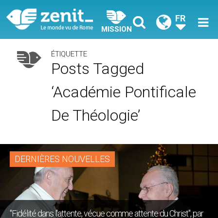
FR
MISSION
ÉTIQUETTE
Posts Tagged
‘Académie Pontificale
De Théologie’
DERNIÈRES NOUVELLES
"Fidélité dans l'attente, vécue comme attente du Christ", par