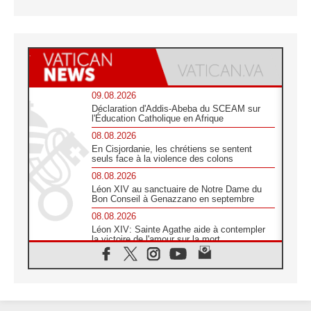
09.08.2026
Déclaration d'Addis-Abeba du SCEAM sur
l'Éducation Catholique en Afrique
08.08.2026
En Cisjordanie, les chrétiens se sentent
seuls face à la violence des colons
08.08.2026
Léon XIV au sanctuaire de Notre Dame du
Bon Conseil à Genazzano en septembre
08.08.2026
Léon XIV: Sainte Agathe aide à contempler
la victoire de l'amour sur la mort
08.08.2026
«Relancer l'empathie», le projet Triennal d'art
des Universités catholiques
08.08.2026
Signis 2026, donner la parole aux religieuses