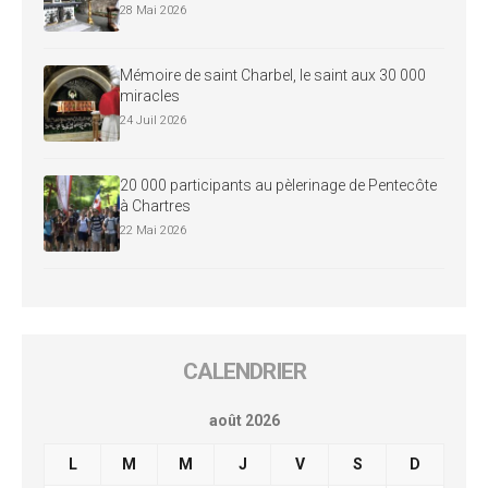
28 Mai 2026
Mémoire de saint Charbel, le saint aux 30 000
miracles
24 Juil 2026
20 000 participants au pèlerinage de Pentecôte
à Chartres
22 Mai 2026
CALENDRIER
août 2026
L
M
M
J
V
S
D