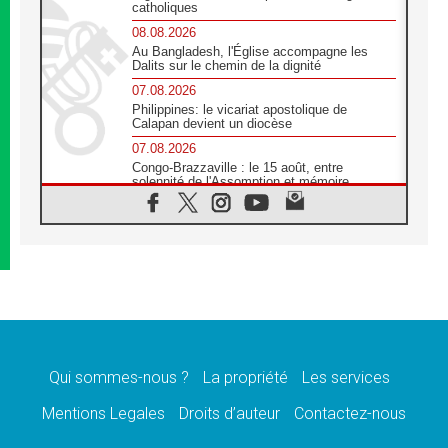
catholiques
08.08.2026
Au Bangladesh, l'Église accompagne les
Dalits sur le chemin de la dignité
07.08.2026
Philippines: le vicariat apostolique de
Calapan devient un diocèse
07.08.2026
Congo-Brazzaville : le 15 août, entre
solennité de l'Assomption et mémoire
nationale
07.08.2026
«La paix commence par l'empathie» estime
le cardinal Parolin
07.08.2026
En Colombie, «la paix ne s'achète pas avec
une signature»
07.08.2026
Le programme du voyage apostolique du
Pape en France dévoilé
Qui sommes-nous ?
La propriété
Les services
07.08.2026
Mentions Legales
Droits d’auteur
Contactez-nous
1ère Conférence continentale sur l'éducation
catholique en Afrique