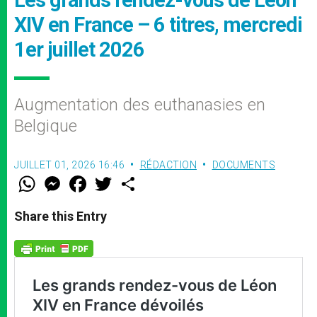
XIV en France – 6 titres, mercredi
1er juillet 2026
Augmentation des euthanasies en
Belgique
JUILLET 01, 2026 16:46
RÉDACTION
DOCUMENTS
W
M
F
T
S
h
e
a
w
h
a
s
c
i
a
t
s
e
t
r
Share this Entry
s
e
b
t
e
A
n
o
e
p
g
o
r
p
e
k
r