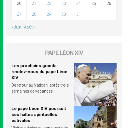
20
21
22
23
24
25
26
27
28
29
30
31
« Juin
Août »
PAPE LÉON XIV
Les prochains grands
rendez-vous du pape Léon
XIV
De retour au Vatican, après trois
semaines de vacances
Le pape Léon XIV poursuit
ses haltes spirituelles
estivales
Visites privées du sanctuaire de