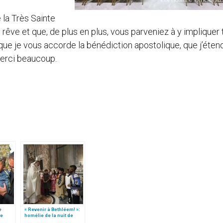
 la Très Sainte
rêve et que, de plus en plus, vous parveniez à y impliquer 
que je vous accorde la bénédiction apostolique, que j’éten
Merci beaucoup.
e
« Revenir à Bethléem! »:
le
homélie de la nuit de
 »!
Noël (texte complet)