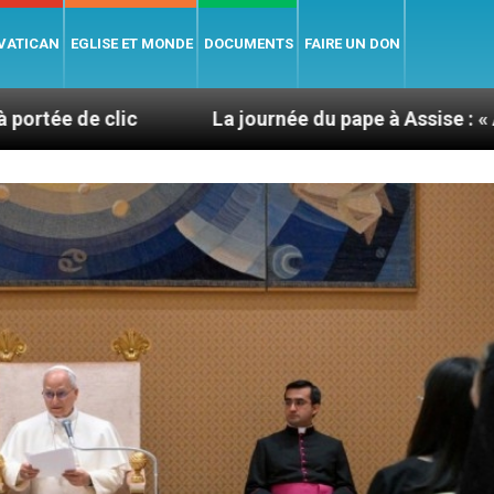
 VATICAN
EGLISE ET MONDE
DOCUMENTS
FAIRE UN DON
La journée du pape à Assise : « Allons-y ! Let’s go ! 