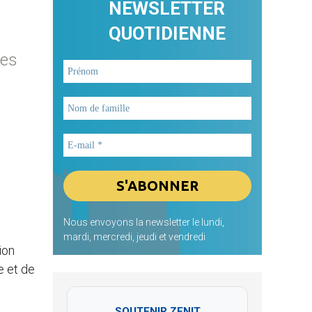
NEWSLETTER
QUOTIDIENNE
des
Nous envoyons la newsletter le lundi,
mardi, mercredi, jeudi et vendredi
ion
e et de
SOUTENIR ZENIT