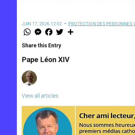
(texte complet)
JUIN 17, 2026 12:02
PROTECTION DES PERSONNES 
W
M
F
T
S
h
e
a
w
h
a
s
c
i
a
t
s
e
t
r
Share this Entry
s
e
b
t
e
A
n
o
e
p
g
o
r
Pape Léon XIV
p
e
k
r
View all articles