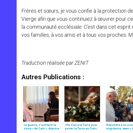
Frères et sœurs, je vous confie à la protection de
Vierge afin que vous continuiez à œuvrer pour ce 
la communauté ecclésiale. C’est dans cet esprit 
vos familles, à vos amis et à tous vos proches. 
Traduction réalisée par ZENIT
Autres Publications :
La guerre, c’est faire le
«Du Ciel à la Terre pour
Répondre à la cris
choix « de Caïn », déplore
porter la Terre au Ciel»,
migratoire, avec « 
le pape François
par Mgr Francesco Follo
style de l’humanité