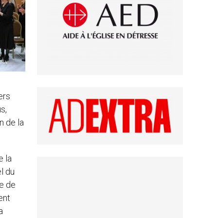
ers
s,
n de la
e la
l du
se de
ent
a