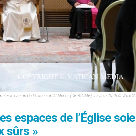
ión Y Formación De Protección Al Menor (CEPROME), 17 Juin 2026 © VATI
les espaces de l’Église soie
x sûrs »