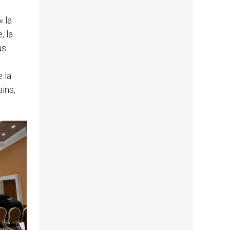
« la
, la
us
e la
ains,