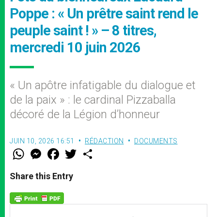
Poppe : « Un prêtre saint rend le
peuple saint ! » – 8 titres,
mercredi 10 juin 2026
« Un apôtre infatigable du dialogue et
de la paix » : le cardinal Pizzaballa
décoré de la Légion d’honneur
JUIN 10, 2026 16:51
RÉDACTION
DOCUMENTS
W
M
F
T
S
h
e
a
w
h
a
s
c
i
a
t
s
e
t
r
Share this Entry
s
e
b
t
e
A
n
o
e
p
g
o
r
p
e
k
r