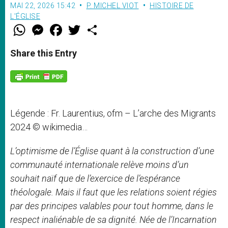
MAI 22, 2026 15:42
P. MICHEL VIOT
HISTOIRE DE
L'ÉGLISE
W
M
F
T
S
h
e
a
w
h
a
s
c
i
a
t
s
e
t
r
Share this Entry
s
e
b
t
e
A
n
o
e
p
g
o
r
p
e
k
r
Légende : Fr. Laurentius, ofm – L’arche des Migrants
2024 © wikimedia…
L’optimisme de l’Église quant à la construction d’une
communauté internationale relève moins d’un
souhait naïf que de l’exercice de l’espérance
théologale. Mais il faut que les relations soient régies
par des principes valables pour tout homme, dans le
respect inaliénable de sa dignité. Née de l’Incarnation