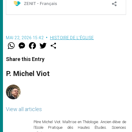
MAI 22, 2026 15:42
HISTOIRE DE L'ÉGLISE
W
M
F
T
S
h
e
a
w
h
a
s
c
i
a
t
s
e
t
r
Share this Entry
s
e
b
t
e
A
n
o
e
p
g
o
r
P. Michel Viot
p
e
k
r
View all articles
Père Michel Viot. Maîtrise en Théologie. Ancien élève de
l’Ecole Pratique dès Hautes Études. Sciences