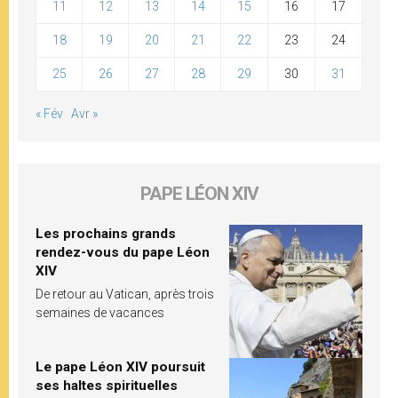
11
12
13
14
15
16
17
18
19
20
21
22
23
24
25
26
27
28
29
30
31
« Fév
Avr »
PAPE LÉON XIV
Les prochains grands
rendez-vous du pape Léon
XIV
De retour au Vatican, après trois
semaines de vacances
Le pape Léon XIV poursuit
ses haltes spirituelles