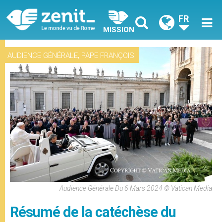
FR
MISSION
,
AUDIENCE GÉNÉRALE
PAPE FRANÇOIS
Audience Générale Du 6 Mars 2024 © Vatican Media
Résumé de la catéchèse du