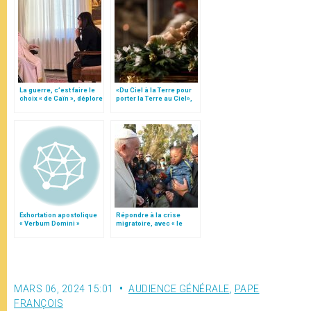
La guerre, c’est faire le
«Du Ciel à la Terre pour
choix « de Caïn », déplore
porter la Terre au Ciel»,
le pape François
par Mgr Francesco Follo
Exhortation apostolique
Répondre à la crise
« Verbum Domini »
migratoire, avec « le
style de l’humanité »!
(texte complet)
MARS 06, 2024 15:01
AUDIENCE GÉNÉRALE
,
PAPE
FRANÇOIS