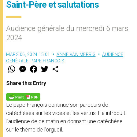
Saint-Père et salutations
Audience générale du mercredi 6 mars
2024
MARS 06, 2024 15:01
ANNE VAN MERRIS
AUDIENCE
GÉNÉRALE
,
PAPE FRANÇOIS
W
M
F
T
S
h
e
a
w
h
a
s
c
i
a
t
s
e
t
r
Share this Entry
s
e
b
t
e
A
n
o
e
p
g
o
r
p
e
k
Le pape François continue son parcours de
r
catéchèses sur les vices et les vertus. Il a introduit
l’audience de ce matin en donnant une catéchèse
sur le thème de l’orgueil.