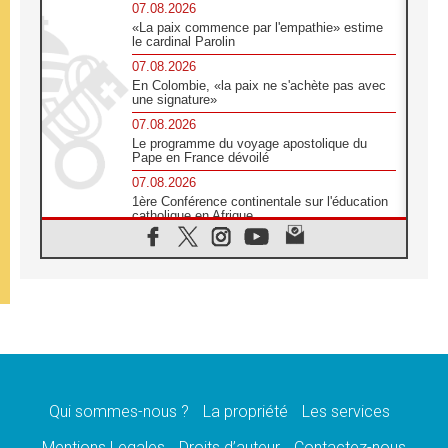
07.08.2026
«La paix commence par l'empathie» estime
le cardinal Parolin
07.08.2026
En Colombie, «la paix ne s'achète pas avec
une signature»
07.08.2026
Le programme du voyage apostolique du
Pape en France dévoilé
07.08.2026
1ère Conférence continentale sur l'éducation
catholique en Afrique
07.08.2026
Un logo symbolique pour la venue du Pape
en France
07.08.2026
Cardinal Rossi: «La venue du Pape Léon en
Argentine est un hommage à François»
07.08.2026
Hiroshima et Nagasaki, 81 ans après,
lancement des «dix jours de prière pour la
paix»
Qui sommes-nous ?
La propriété
Les services
06.08.2026
Mentions Legales
Droits d’auteur
Contactez-nous
Préparatifs des JMJ 2027 à Séoul: «c'est