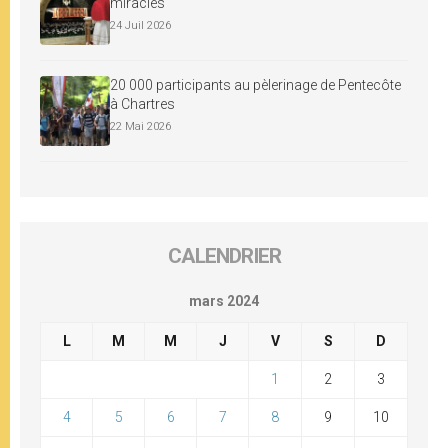
miracles
24 Juil 2026
20 000 participants au pèlerinage de Pentecôte
à Chartres
22 Mai 2026
CALENDRIER
mars 2024
L
M
M
J
V
S
D
1
2
3
4
5
6
7
8
9
10