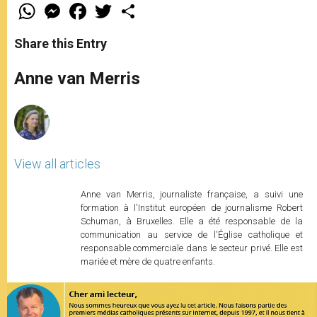
W
M
F
T
S
h
e
a
w
h
a
s
c
i
a
t
s
e
t
r
Share this Entry
s
e
b
t
e
A
n
o
e
p
g
o
r
Anne van Merris
p
e
k
r
View all articles
Anne van Merris, journaliste française, a suivi une
formation à l'Institut européen de journalisme Robert
Schuman, à Bruxelles. Elle a été responsable de la
communication au service de l'Église catholique et
responsable commerciale dans le secteur privé. Elle est
mariée et mère de quatre enfants.