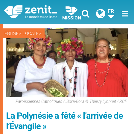
FR
MISSION
EGLISES LOCALES
Paroissiennes Catholiques À Bora-Bora © Thierry Lyonnet / RCF
La Polynésie a fêté « l’arrivée de
l’Évangile »