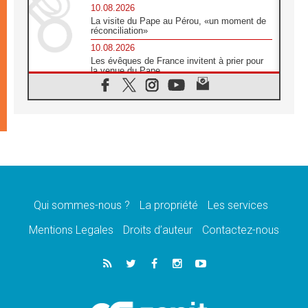
10.08.2026
La visite du Pape au Pérou, «un moment de
réconciliation»
10.08.2026
Les évêques de France invitent à prier pour
la venue du Pape
10.08.2026
Création d'un réseau des médias catholiques
au Tchad
10.08.2026
Indonésie: un dollar pour la construction de
219 églises
09.08.2026
Angélus: Léon XIV exhorte à la foi en Dieu
dépouillée de tout orgueil
Qui sommes-nous ?
La propriété
Les services
09.08.2026
Le Pape lance un appel à la paix au Soudan
Mentions Legales
Droits d’auteur
Contactez-nous
et à la protection des civils
09.08.2026
Déclaration d'Addis-Abeba du SCEAM sur
l'Éducation Catholique en Afrique
08.08.2026
En Cisjordanie, les chrétiens se sentent