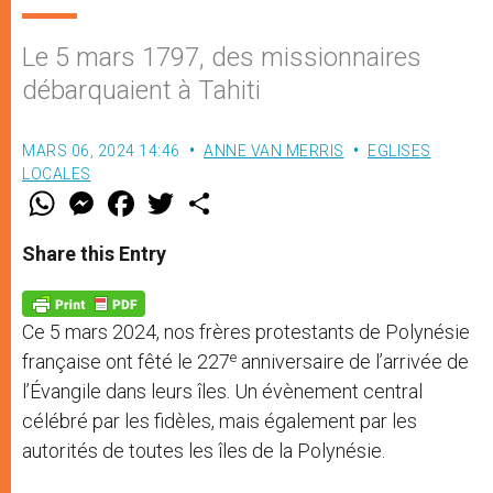
Le 5 mars 1797, des missionnaires
débarquaient à Tahiti
MARS 06, 2024 14:46
ANNE VAN MERRIS
EGLISES
LOCALES
W
M
F
T
S
h
e
a
w
h
a
s
c
i
a
t
s
e
t
r
Share this Entry
s
e
b
t
e
A
n
o
e
p
g
o
r
p
e
k
Ce 5 mars 2024, nos frères protestants de Polynésie
r
e
française ont fêté le 227
anniversaire de l’arrivée de
l’Évangile dans leurs îles. Un évènement central
célébré par les fidèles, mais également par les
autorités de toutes les îles de la Polynésie.