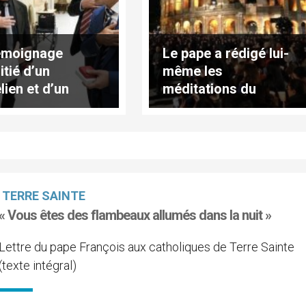
émoignage
Le pape a rédigé lui-
itié d’un
même les
lien et d’un
méditations du
stinien endeuillés
Chemin de croix
TERRE SAINTE
« Vous êtes des flambeaux allumés dans la nuit »
Lettre du pape François aux catholiques de Terre Sainte
(texte intégral)