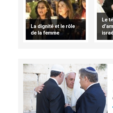
Le t
La dignité et le rôle
d’am
de la femme
israé
pale