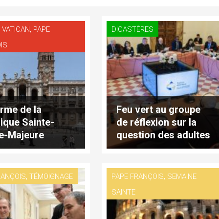
,
 VATICAN
PAPE
DICASTÈRES
IS
rme de la
Feu vert au groupe
lique Sainte-
de réflexion sur la
e-Majeure
question des adultes
vulnérables
,
,
RANÇOIS
TÉMOIGNAGE
PAPE FRANÇOIS
SEMAINE
SAINTE