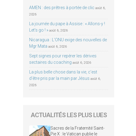
AMEN : des prêtres à portée de clic
août 6,
2026
La journée du pape à Assise : « Allons-y !
Let’s go ! »
août 6, 2026
Nicaragua : L’ONU exige des nouvelles de
Mgr Mata
août 6, 2026
Sept signes pour repérer les dérives
sectaires du coaching
août 6, 2026
La plus belle chose dans la vie, c’est
d’être pris par la main par Jésus
août 6,
2026
ACTUALITÉS LES PLUS LUES
Sacres de la Fraternité Saint-
Pie X : le Vatican publie le