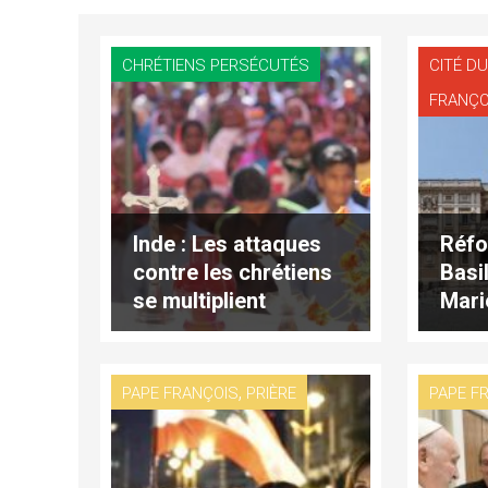
CHRÉTIENS PERSÉCUTÉS
CITÉ DU
FRANÇO
Inde : Les attaques
Réfo
contre les chrétiens
Basi
se multiplient
Mari
,
PAPE FRANÇOIS
PRIÈRE
PAPE F