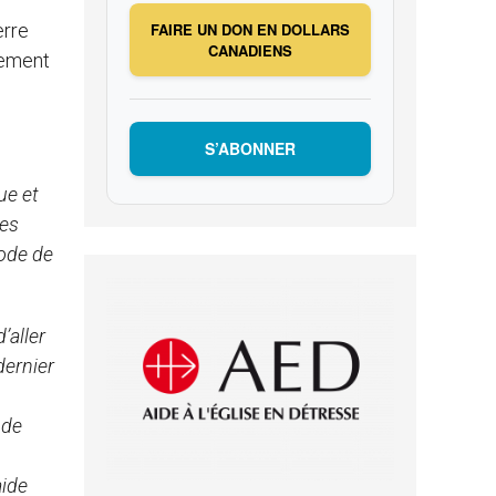
FAIRE UN DON EN DOLLARS
erre
CANADIENS
iement
S’ABONNER
ue et
les
iode de
’aller
dernier
 de
e
aide