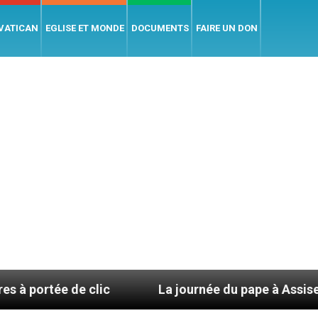
 VATICAN
EGLISE ET MONDE
DOCUMENTS
FAIRE UN DON
e clic
La journée du pape à Assise : « Allons-y ! 