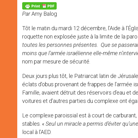
A
n
o
e
p
g
o
r
p
e
k
Par
Amy Balog
r
Tôt le matin du mardi 12 décembre, l’Aide à l’Ég
roquette non explosée juste à la limite de la paro
toutes les personnes présentes. Que se passerait-
moins que l’armée israélienne elle-même n’interv
nom par mesure de sécurité.
Deux jours plus tôt, le Patriarcat latin de Jéru
éclats d’obus provenant de frappes de l’armée is
Famille, avaient détruit des réservoirs d’eau et d
voitures et d’autres parties du complexe ont 
Le complexe paroissial est à court de carburant
stables. «
Seul un miracle a permis d’éviter qu’u
local à l’AED.