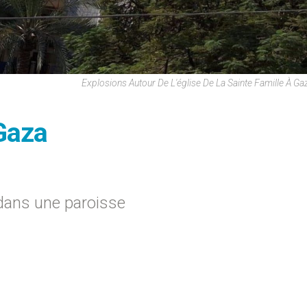
Explosions Autour De L'église De La Sainte Famille À G
 Gaza
dans une paroisse