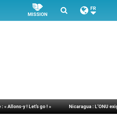
FR
MISSION
Let’s go ! »
Nicaragua : L’ONU exige des nouve