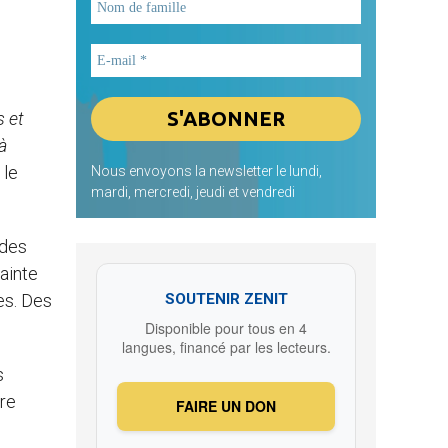
s et
à
 le
Nous envoyons la newsletter le lundi,
mardi, mercredi, jeudi et vendredi
 des
ainte
SOUTENIR ZENIT
es. Des
Disponible pour tous en 4
langues, financé par les lecteurs.
s
ire
FAIRE UN DON