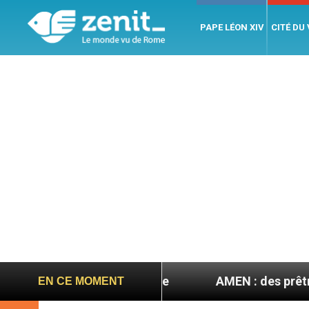
PAPE LÉON XIV
CITÉ DU
site en septembre
AMEN : des prêtres à portée d
EN CE MOMENT