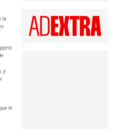
 la
es
appris
de
, y
i
que le