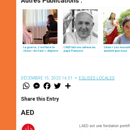
Autres Publications :
La guerre, c’est faire le
L’AED fait ses adieux au
Liban « Les musul
choix « de Caïn », déplore
pape François
veulent que nous
le pape François
restions »
DÉCEMBRE 15, 2023 16:51
EGLISES LOCALES
W
M
F
T
S
h
e
a
w
h
a
s
c
i
a
t
s
e
t
r
Share this Entry
s
e
b
t
e
A
n
o
e
p
g
o
r
AED
p
e
k
r
L’AED est une fondation pontifi