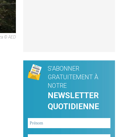
aza © AED
S'ABONNER
GRATUITEMENT À
NOTRE
NEWSLETTER
QUOTIDIENNE