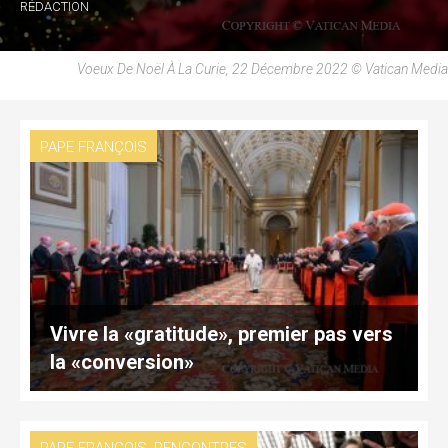
RÉDACTION
Voeux De Noël À La Curie, 22 Décembre 2022 © Vatican Media
PAPE FRANÇOIS
Vivre la «gratitude», premier pas vers
la «conversion»
,