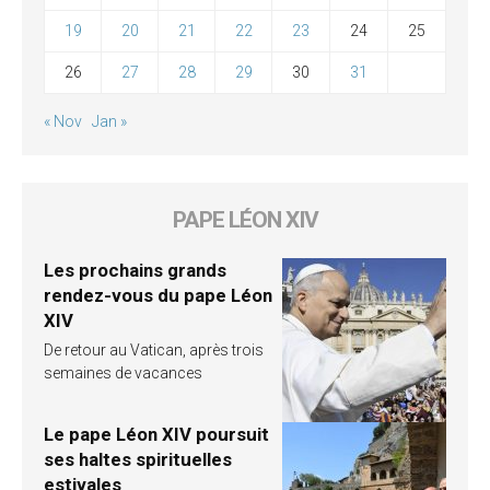
19
20
21
22
23
24
25
26
27
28
29
30
31
« Nov
Jan »
PAPE LÉON XIV
Les prochains grands
rendez-vous du pape Léon
XIV
De retour au Vatican, après trois
semaines de vacances
Le pape Léon XIV poursuit
ses haltes spirituelles
estivales