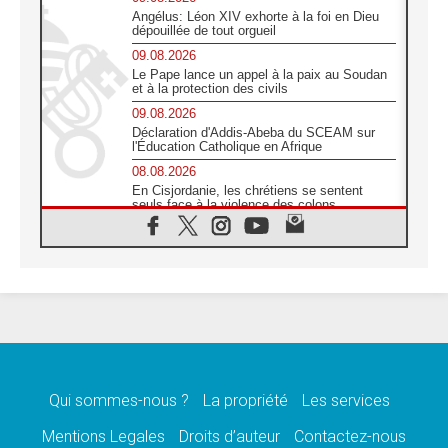
Angélus: Léon XIV exhorte à la foi en Dieu
dépouillée de tout orgueil
09.08.2026
Le Pape lance un appel à la paix au Soudan
et à la protection des civils
09.08.2026
Déclaration d'Addis-Abeba du SCEAM sur
l'Éducation Catholique en Afrique
08.08.2026
En Cisjordanie, les chrétiens se sentent
seuls face à la violence des colons
08.08.2026
Léon XIV au sanctuaire de Notre Dame du
Bon Conseil à Genazzano en septembre
08.08.2026
Léon XIV: Sainte Agathe aide à contempler
la victoire de l'amour sur la mort
08.08.2026
«Relancer l'empathie», le projet Triennal d'art
des Universités catholiques
Qui sommes-nous ?
La propriété
Les services
08.08.2026
Signis 2026, donner la parole aux religieuses
Mentions Legales
Droits d’auteur
Contactez-nous
catholiques