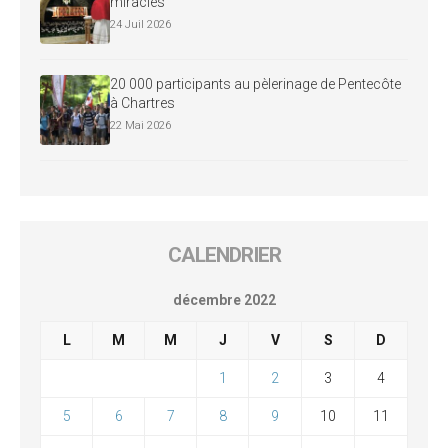
miracles
24 Juil 2026
20 000 participants au pèlerinage de Pentecôte
à Chartres
22 Mai 2026
CALENDRIER
décembre 2022
L
M
M
J
V
S
D
1
2
3
4
5
6
7
8
9
10
11