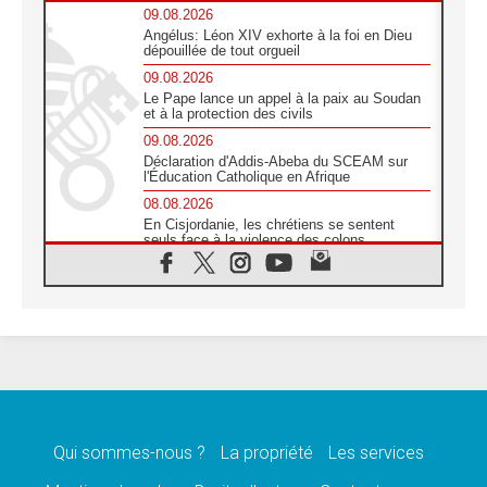
09.08.2026
Angélus: Léon XIV exhorte à la foi en Dieu
dépouillée de tout orgueil
09.08.2026
Le Pape lance un appel à la paix au Soudan
et à la protection des civils
09.08.2026
Déclaration d'Addis-Abeba du SCEAM sur
l'Éducation Catholique en Afrique
08.08.2026
En Cisjordanie, les chrétiens se sentent
seuls face à la violence des colons
08.08.2026
Léon XIV au sanctuaire de Notre Dame du
Bon Conseil à Genazzano en septembre
08.08.2026
Léon XIV: Sainte Agathe aide à contempler
la victoire de l'amour sur la mort
08.08.2026
«Relancer l'empathie», le projet Triennal d'art
des Universités catholiques
Qui sommes-nous ?
La propriété
Les services
08.08.2026
Signis 2026, donner la parole aux religieuses