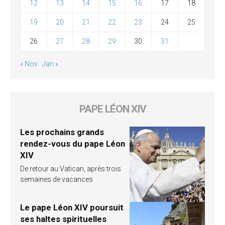
12
13
14
15
16
17
18
19
20
21
22
23
24
25
26
27
28
29
30
31
« Nov
Jan »
PAPE LÉON XIV
Les prochains grands
rendez-vous du pape Léon
XIV
De retour au Vatican, après trois
semaines de vacances
Le pape Léon XIV poursuit
ses haltes spirituelles