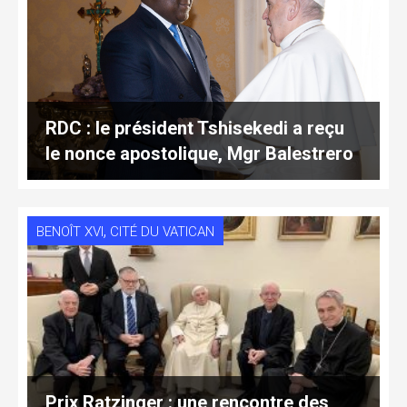
RDC : le président Tshisekedi a reçu
le nonce apostolique, Mgr Balestrero
,
BENOÎT XVI
CITÉ DU VATICAN
Prix Ratzinger : une rencontre des