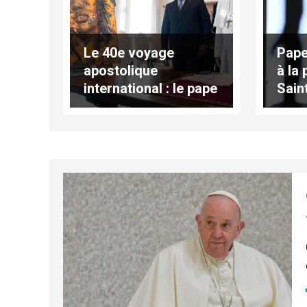
Le 40e voyage
Pape
apostolique
à la 
international : le pape
Sain
s’est envolé pour
titre
Kinshasa
202