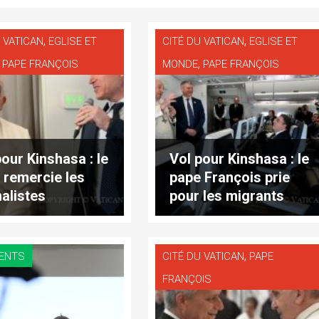
,
,
 VATICAN
EGLISE ET
CITÉ DU VATICAN
EGLISE ET
,
,
PAPE FRANÇOIS
MONDE
PAPE FRANÇOIS
pour Kinshasa : le
Vol pour Kinshasa : le
 remercie les
pape François prie
nalistes
pour les migrants
,
ENTS
CITÉ DU VATICAN
PAPE
FRANÇOIS