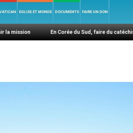
 VATICAN
EGLISE ET MONDE
DOCUMENTS
FAIRE UN DON
En Corée du Sud, faire du catéchisme autrement