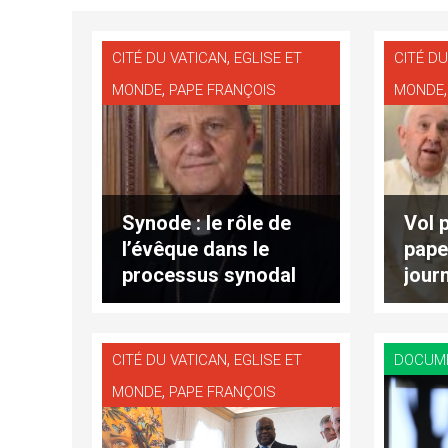
,
CITÉ DU VATICAN
EGLISE ET
CITÉ DU
,
MONDE
PAPE FRANÇOIS
MONDE
Synode : le rôle de
Vol 
l’évêque dans le
pape
processus synodal
jour
,
CITÉ DU VATICAN
EGLISE ET
DOCUM
,
MONDE
PAPE FRANÇOIS