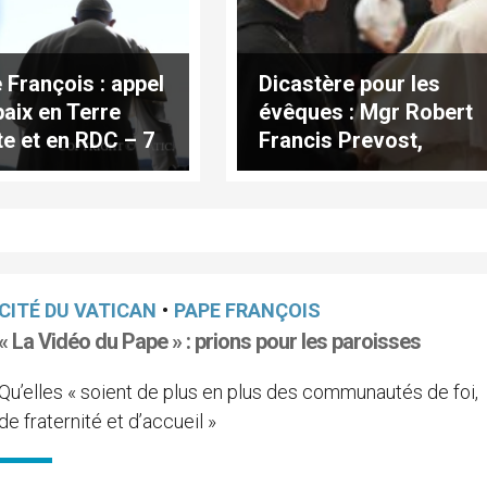
 François : appel
Dicastère pour les
paix en Terre
évêques : Mgr Robert
te et en RDC – 7
Francis Prevost,
s, lundi 30 janvier
nouveau préfet
3
CITÉ DU VATICAN
•
PAPE FRANÇOIS
« La Vidéo du Pape » : prions pour les paroisses
Qu’elles « soient de plus en plus des communautés de foi,
de fraternité et d’accueil »