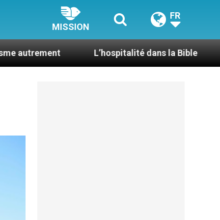
FR
MISSION
L’hospitalité dans la Bible
Le cardinal A