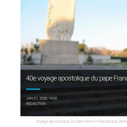
40e voyage apostolique du pape Franço
JAN 31, 2023 19:00
RÉDACTION
Voyage Apostolique Du Saint-Père En République Démoc