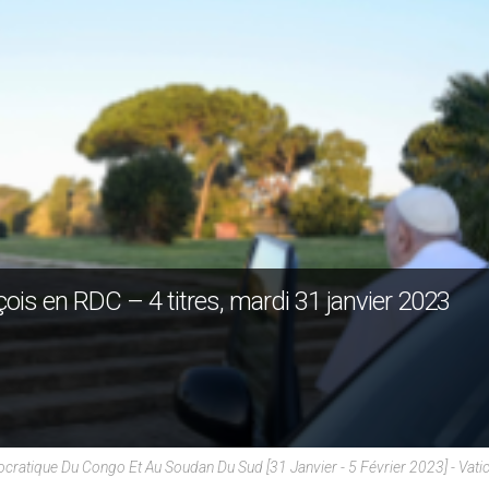
is en RDC – 4 titres, mardi 31 janvier 2023
ratique Du Congo Et Au Soudan Du Sud [31 Janvier - 5 Février 2023] - Vat