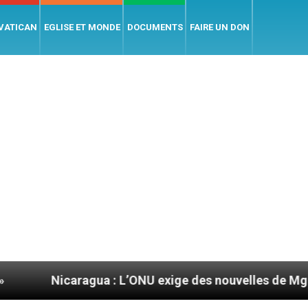
 VATICAN
EGLISE ET MONDE
DOCUMENTS
FAIRE UN DON
gua : L’ONU exige des nouvelles de Mgr Mata
S