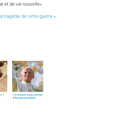
e et de vie nouvelle»
 la tragédie de cette guerre »
es ?
« Il ne pourra pas exister
d’Europe pacifique
sans… »: l’Ukraine, dans
la vision de Jean-Paul II