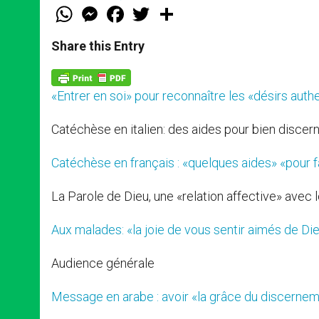
W
M
F
T
S
h
e
a
w
h
a
s
c
i
a
t
s
e
t
r
Share this Entry
s
e
b
t
e
A
n
o
e
p
g
o
r
p
e
k
«Entrer en soi» pour reconnaître les «désirs aut
r
Catéchèse en italien: des aides pour bien discern
Catéchèse en français : «quelques aides» «pour f
La Parole de Dieu, une «relation affective» avec le
Aux malades: «la joie de vous sentir aimés de Dieu
Audience générale
Message en arabe : avoir «la grâce du discerne