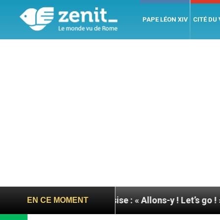
PAPE LÉON XIV
CITÉ DU
 pape à Assise : « Allons-y ! Let’s go ! »
Nicara
EN CE MOMENT