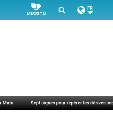
FR
MISSION
ept signes pour repérer les dérives sectaires du coach