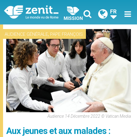
FR
MISSION
,
AUDIENCE GÉNÉRALE
PAPE FRANÇOIS
Audience 14 Décembre 2022 © Vatican Media
Aux jeunes et aux malades :