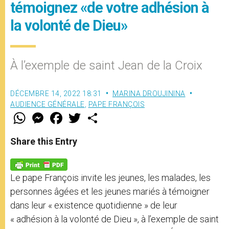
témoignez «de votre adhésion à
la volonté de Dieu»
À l’exemple de saint Jean de la Croix
DÉCEMBRE 14, 2022 18:31
MARINA DROUJININA
AUDIENCE GÉNÉRALE
,
PAPE FRANÇOIS
W
M
F
T
S
h
e
a
w
h
a
s
c
i
a
t
s
e
t
r
Share this Entry
s
e
b
t
e
A
n
o
e
p
g
o
r
p
e
k
Le pape François invite les jeunes, les malades, les
r
personnes âgées et les jeunes mariés à témoigner
dans leur « existence quotidienne » de leur
« adhésion à la volonté de Dieu », à l’exemple de saint