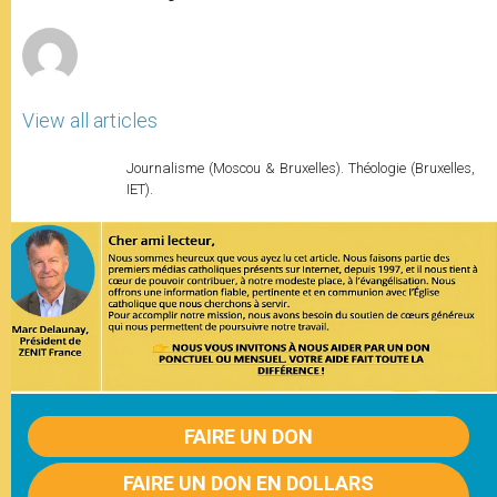
r
View all articles
Journalisme (Moscou & Bruxelles). Théologie (Bruxelles,
IET).
FAIRE UN DON
FAIRE UN DON EN DOLLARS