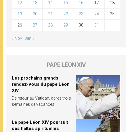
12
13
14
15
16
17
18
19
20
21
22
23
24
25
26
27
28
29
30
31
« Nov
Jan »
PAPE LÉON XIV
Les prochains grands
rendez-vous du pape Léon
XIV
De retour au Vatican, après trois
semaines de vacances
Le pape Léon XIV poursuit
ses haltes spirituelles