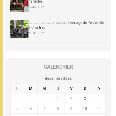
miracles
24 Juil 2026
20 000 participants au pèlerinage de Pentecôte
à Chartres
22 Mai 2026
CALENDRIER
décembre 2022
L
M
M
J
V
S
D
1
2
3
4
5
6
7
8
9
10
11