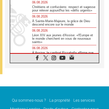
06.08.2026
Chrétiens et confucéens: respect et sagesse
pour relever aujourd'hui les «défis urgents»
06.08.2026
À Sainte-Marie-Majeure, la grâce de Dieu
descend encore sur le monde
06.08.2026
Léon XIV aux jeunes d'Assise: «l'Europe et
le monde cherchent en vous de nouveaux
saints»
06.08.2026
À Assise, le cardinal Pizzaballa affirme que
«les chrétiens veulent la paix»
06.08.2026
Au Mexique, le cardinal Parolin invite à être
aux côtés des marginalisées
06.08.2026
À Assise, le Pape invite les jeunes à
«construire la civilisation de l'amour»
05.08.2026
La visite du Pape en Argentine portera «un
message de paix et de dignité humaine»
Qui sommes-nous ?
La propriété
Les services
05.08.2026