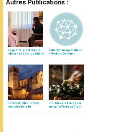
Autres Publications :
La guerre, c’est faire le
Exhortation apostolique
choix « de Caïn », déplore
« Verbum Domini »
le pape François
« Fratelli tutti »: le texte
«Du Ciel à la Terre pour
complet de la 3e
porter la Terre au Ciel»,
encyclique du pape
par Mgr Francesco Follo
François