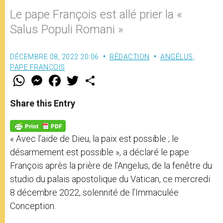
Le pape François est allé prier la «
Salus Populi Romani »
DÉCEMBRE 08, 2022 20:06
RÉDACTION
ANGÉLUS
,
PAPE FRANÇOIS
W
M
F
T
S
h
e
a
w
h
a
s
c
i
a
t
s
e
t
r
Share this Entry
s
e
b
t
e
A
n
o
e
p
g
o
r
p
e
k
« Avec l’aide de Dieu, la paix est possible ; le
r
désarmement est possible », a déclaré le pape
François après la prière de l’Angelus, de la fenêtre du
studio du palais apostolique du Vatican, ce mercredi
8 décembre 2022, solennité de l’Immaculée
Conception.