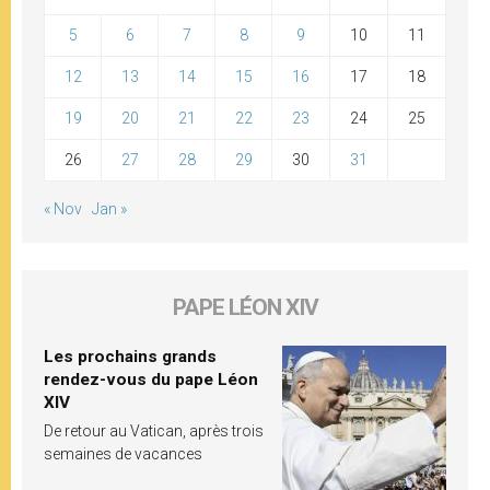
5
6
7
8
9
10
11
12
13
14
15
16
17
18
19
20
21
22
23
24
25
26
27
28
29
30
31
« Nov
Jan »
PAPE LÉON XIV
Les prochains grands
rendez-vous du pape Léon
XIV
De retour au Vatican, après trois
semaines de vacances