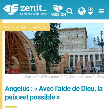
FR
MISSION
,
ANGÉLUS
PAPE FRANÇOIS
Angelus Du 8 Décembre 2022, Capture D'écran De Zenit
Angelus : « Avec l’aide de Dieu, la
paix est possible »