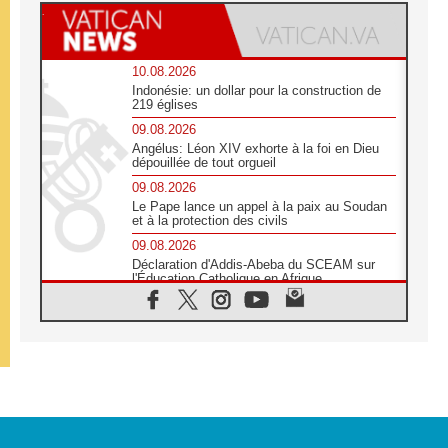
10.08.2026
Indonésie: un dollar pour la construction de
219 églises
09.08.2026
Angélus: Léon XIV exhorte à la foi en Dieu
dépouillée de tout orgueil
09.08.2026
Le Pape lance un appel à la paix au Soudan
et à la protection des civils
09.08.2026
Déclaration d'Addis-Abeba du SCEAM sur
l'Éducation Catholique en Afrique
08.08.2026
En Cisjordanie, les chrétiens se sentent
seuls face à la violence des colons
08.08.2026
Léon XIV au sanctuaire de Notre Dame du
Bon Conseil à Genazzano en septembre
08.08.2026
Léon XIV: Sainte Agathe aide à contempler