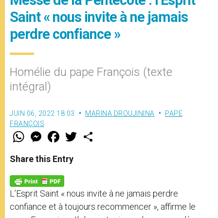
Saint « nous invite à ne jamais
perdre confiance »
Homélie du pape François (texte
intégral)
JUIN 06, 2022 18:03
MARINA DROUJININA
PAPE
FRANÇOIS
W
M
F
T
S
h
e
a
w
h
a
s
c
i
a
t
s
e
t
r
Share this Entry
s
e
b
t
e
A
n
o
e
p
g
o
r
p
e
k
L’Esprit Saint « nous invite à ne jamais perdre
r
confiance et à toujours recommencer », affirme le