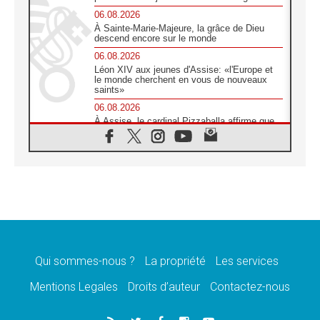
06.08.2026
À Sainte-Marie-Majeure, la grâce de Dieu
descend encore sur le monde
06.08.2026
Léon XIV aux jeunes d'Assise: «l'Europe et
le monde cherchent en vous de nouveaux
saints»
06.08.2026
À Assise, le cardinal Pizzaballa affirme que
«les chrétiens veulent la paix»
06.08.2026
Au Mexique, le cardinal Parolin invite à être
aux côtés des marginalisées
06.08.2026
À Assise, le Pape invite les jeunes à
«construire la civilisation de l'amour»
05.08.2026
La visite du Pape en Argentine portera «un
message de paix et de dignité humaine»
Qui sommes-nous ?
La propriété
Les services
05.08.2026
Mentions Legales
Droits d’auteur
Contactez-nous
«La visite du Pape en Uruguay renforcera
l'espérance» affirme Mgr Tróccoli
05.08.2026