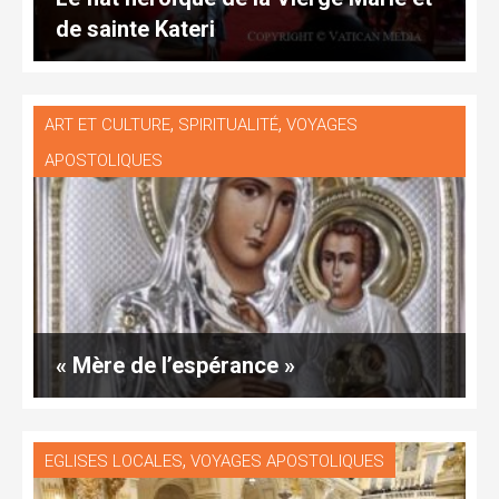
de sainte Kateri
,
,
ART ET CULTURE
SPIRITUALITÉ
VOYAGES
APOSTOLIQUES
« Mère de l’espérance »
,
EGLISES LOCALES
VOYAGES APOSTOLIQUES