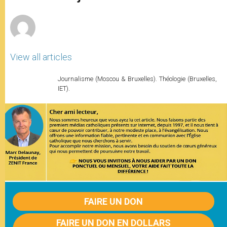
p
e
k
r
View all articles
Journalisme (Moscou & Bruxelles). Théologie (Bruxelles,
IET).
FAIRE UN DON
FAIRE UN DON EN DOLLARS