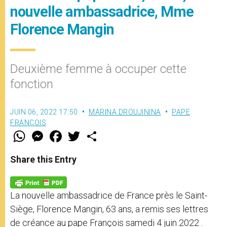
nouvelle ambassadrice, Mme
Florence Mangin
Deuxième femme à occuper cette
fonction
JUIN 06, 2022 17:50
MARINA DROUJININA
PAPE
FRANÇOIS
W
M
F
T
S
h
e
a
w
h
a
s
c
i
a
t
s
e
t
r
Share this Entry
s
e
b
t
e
A
n
o
e
p
g
o
r
p
e
k
La nouvelle ambassadrice de France près le Saint-
r
Siège, Florence Mangin, 63 ans, a remis ses lettres
de créance au pape François samedi 4 juin 2022 .