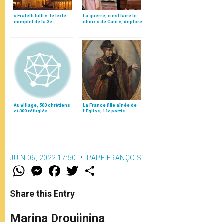
« Fratelli tutti »: le texte
La guerre, c’est faire le
complet de la 3e
choix « de Caïn », déplore
encyclique du pape
le pape François
François
Au village, 500 chrétiens
La France fille aînée de
et 300 réfugiés
l’Eglise, 14e partie
JUIN 06, 2022 17:50
PAPE FRANÇOIS
W
M
F
T
S
h
e
a
w
h
a
s
c
i
a
t
s
e
t
r
Share this Entry
s
e
b
t
e
A
n
o
e
p
g
o
r
Marina Droujinina