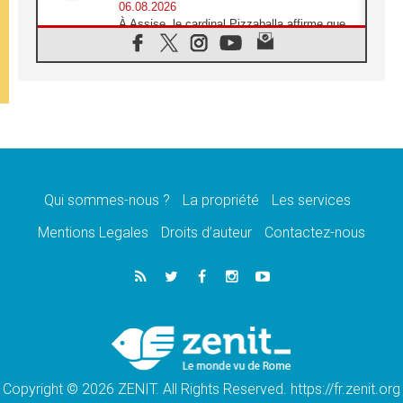
06.08.2026
À Assise, le cardinal Pizzaballa affirme que
«les chrétiens veulent la paix»
06.08.2026
Au Mexique, le cardinal Parolin invite à être
aux côtés des marginalisées
06.08.2026
À Assise, le Pape invite les jeunes à
«construire la civilisation de l'amour»
05.08.2026
La visite du Pape en Argentine portera «un
message de paix et de dignité humaine»
Qui sommes-nous ?
La propriété
Les services
05.08.2026
Mentions Legales
Droits d’auteur
Contactez-nous
«La visite du Pape en Uruguay renforcera
l'espérance» affirme Mgr Tróccoli
05.08.2026
Le nonce en Ukraine: «Il est inquiétant
d'entendre ceux qui bénissent la guerre»
05.08.2026
Léon XIV au Pérou, une lueur d'espoir pour
un peuple en quête de paix
Copyright © 2026 ZENIT. All Rights Reserved. https://fr.zenit.org