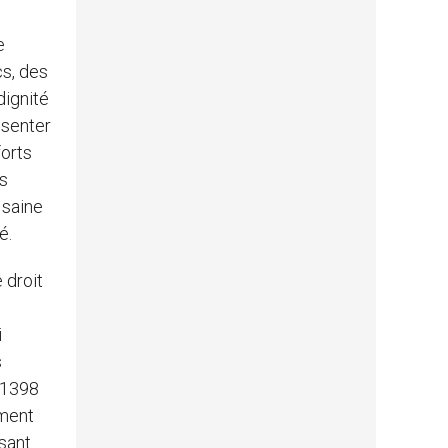
e
cs, des
dignité
ésenter
forts
es
 saine
é.
 droit
i
s
. 1398
ement
ssant