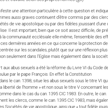
ifeste une attention particulière à cette question et indiqu
rimes aussi graves continuent d’être commis par des cler
tés de vie apostolique ou par des fidèles jouissant d’une 
se. Il est important, bien que ce soit assez difficile, de pr
 qu’à la communauté ecclésiale elle-même, l’ensemble des ef
és ces dernières années en ce qui concerne la protection d
ntrée sur les scandales, plutôt que sur une réflexion plus
 non seulement dans l’Eglise mais également dans la sociét
ort aux abus sexuels a été la réforme du Livre VI du Code de
oulue par le pape François. En effet la Constitution
ans le can. 1398, situe les abus sexuels sous le titre VI qu
 la liberté de l’homme » et non sous le titre V concernant le
 comme dans le cas du can. 1395 CIC 1983. En outre, le can
ent les clercs, comme le can. 1395 CIC 1983, mais égal
 Sociétés de vie apostolique, ainsi que « tout fidèle joui