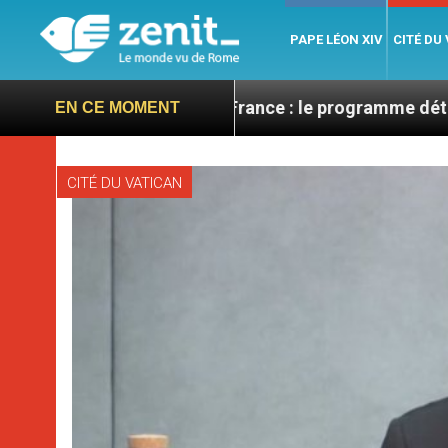
PAPE LÉON XIV
CITÉ DU
Léon XIV en France : le programme détaillé de sa visi
EN CE MOMENT
CITÉ DU VATICAN