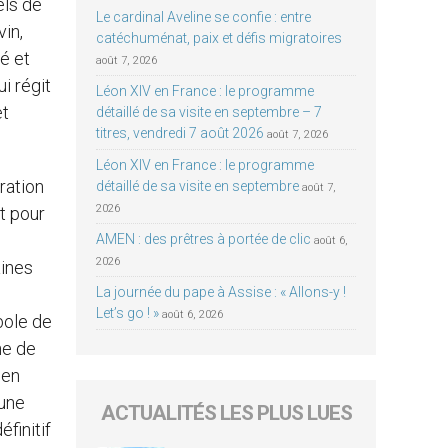
els de
Le cardinal Aveline se confie : entre
vin,
catéchuménat, paix et défis migratoires
é et
août 7, 2026
i régit
Léon XIV en France : le programme
et
détaillé de sa visite en septembre – 7
titres, vendredi 7 août 2026
août 7, 2026
Léon XIV en France : le programme
ration
détaillé de sa visite en septembre
août 7,
2026
ut pour
AMEN : des prêtres à portée de clic
août 6,
2026
aines
La journée du pape à Assise : « Allons-y !
Let’s go ! »
août 6, 2026
Obole de
ne de
 en
 une
ACTUALITÉS LES PLUS LUES
finitif