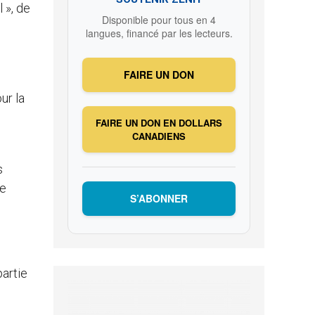
 », de
Disponible pour tous en 4
langues, financé par les lecteurs.
FAIRE UN DON
ur la
FAIRE UN DON EN DOLLARS
CANADIENS
s
re
S’ABONNER
partie