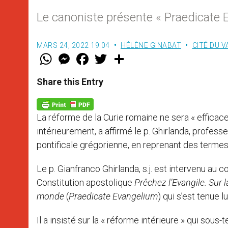
Le canoniste présente « Praedicate 
MARS 24, 2022 19:04
HÉLÈNE GINABAT
CITÉ DU V
W
M
F
T
S
h
e
a
w
h
a
s
c
i
a
t
s
e
t
r
Share this Entry
s
e
b
t
e
A
n
o
e
p
g
o
r
p
e
k
La réforme de la Curie romaine ne sera « efficac
r
intérieurement, a affirmé le p. Ghirlanda, profess
pontificale grégorienne, en reprenant des termes
Le p. Gianfranco Ghirlanda, s.j. est intervenu au
Constitution apostolique
Prêchez l’Evangile. Sur l
monde
(
Praedicate Evangelium
) qui s’est tenue 
Il a insisté sur la « réforme intérieure » qui sous-