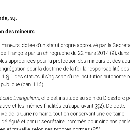
da, s.j.
on des mineurs
 mineurs, dotée d’un statut propre approuvé par la Secréta
e pape François par un chirographe du 22 mars 2014 (9), dans 
 plus appropriées pour la protection des mineurs et des adu
ngrégation pour la doctrine de la foi, la responsabilité des
 1 § 1 des statuts, il s’agissait d’une institution autonome r
 publique (can. 116).
dicate Evangelium
, elle est instituée au sein du Dicastère p
ative et les mêmes finalités qu’auparavant (§2). De cette
ive de la Curie romaine, tout en conservant une certaine
t délégué et par un secrétaire, nommés pour cinq ans par l
ires et travaille selon ses propres normes (§5).