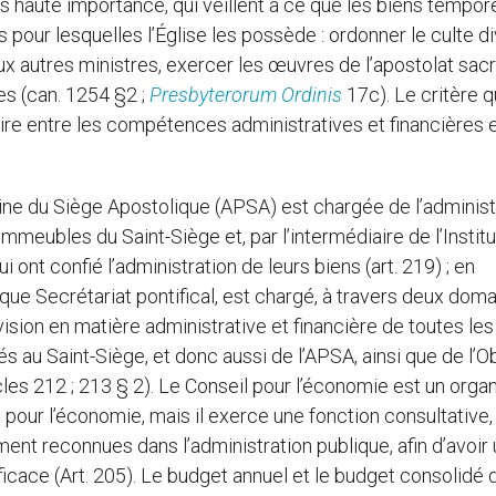
lus haute importance, qui veillent à ce que les biens tempor
pour lesquelles l’Église les possède : ordonner le culte di
x autres ministres, exercer les œuvres de l’apostolat sacr
es (can. 1254 §2 ;
Presbyterorum Ordinis
17c). Le critère qu
laire entre les compétences administratives et financières 
ne du Siège Apostolique (APSA) est chargée de l’administ
mmeubles du Saint-Siège et, par l’intermédiaire de l’Instit
ui ont confié l’administration de leurs biens (art. 219) ; en
 que Secrétariat pontifical, est chargé, à travers deux dom
vision en matière administrative et financière de toutes les
liés au Saint-Siège, et donc aussi de l’APSA, ainsi que de l’
icles 212 ; 213 § 2). Le Conseil pour l’économie est un orga
pour l’économie, mais il exerce une fonction consultative,
ent reconnues dans l’administration publique, afin d’avoir
ficace (Art. 205). Le budget annuel et le budget consolidé dé