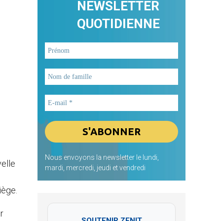
NEWSLETTER
QUOTIDIENNE
Nous envoyons la newsletter le lundi,
velle
mardi, mercredi, jeudi et vendredi
iège.
r
SOUTENIR ZENIT