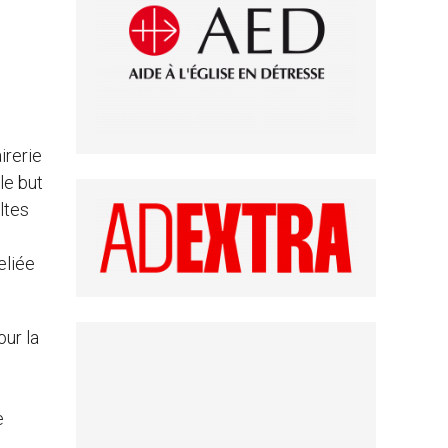
irerie
le but
ltes
eliée
our la
e