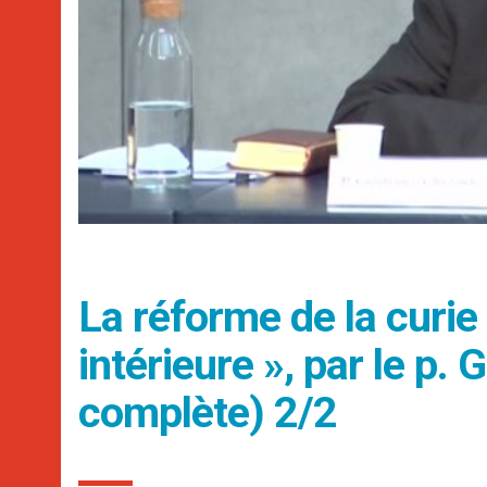
La réforme de la curi
intérieure », par le p. 
complète) 2/2