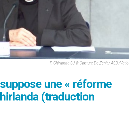
P. Ghirlanda SJ © Capture De Zenit / ASB /Vati
e suppose une « réforme
Ghirlanda (traduction