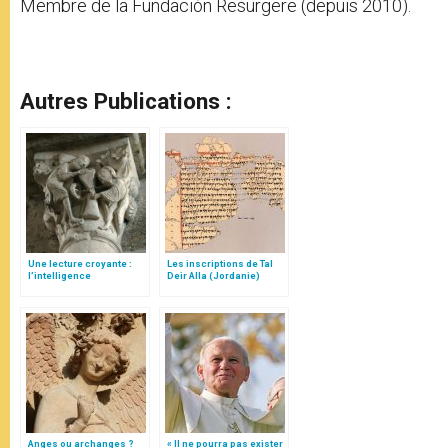
Membre de la Fundación Resurgere (depuis 2010).
Autres Publications :
Une lecture croyante :
Les inscriptions de Tal
l’intelligence
Deir Alla (Jordanie)
typologique des deux
Testaments
Anges ou archanges ?
« Il ne pourra pas exister