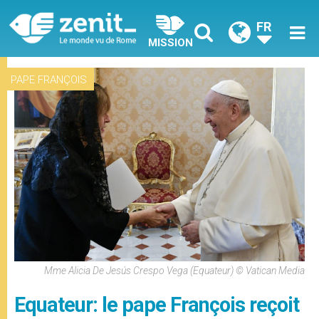
FR
MISSION
PAPE FRANÇOIS
Mme Alicia De Jesús Crespo Vega (Equateur) © Vatican Media
Equateur: le pape François reçoit