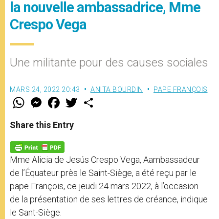
la nouvelle ambassadrice, Mme
Crespo Vega
Une militante pour des causes sociales
MARS 24, 2022 20:43
ANITA BOURDIN
PAPE FRANÇOIS
W
M
F
T
S
h
e
a
w
h
a
s
c
i
a
t
s
e
t
r
Share this Entry
s
e
b
t
e
A
n
o
e
p
g
o
r
p
e
k
Mme Alicia de Jesús Crespo Vega, Aambassadeur
r
de l’Équateur près le Saint-Siège, a été reçu par le
pape François, ce jeudi 24 mars 2022, à l’occasion
de la présentation de ses lettres de créance, indique
le Sant-Siège.