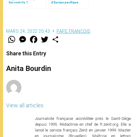
Qui sont-ils ?
d’Europe pacifique
sans… »: l’Ukraine, dans
la vision de Jean-Paul II
MARS 24, 2022 20:43
PAPE FRANÇOIS
W
M
F
T
S
h
e
a
w
h
a
s
c
i
a
t
s
e
t
r
Share this Entry
s
e
b
t
e
A
n
o
e
p
g
o
r
Anita Bourdin
p
e
k
r
View all articles
Journaliste française accréditée près le Saint-Siège
depuis 1995. Rédactrice en chef de fr.zenit.org. Elle a
lancé le service français Zenit en janvier 1999. Master
en journalisme (Bruxelles). Maîtrise en lettres