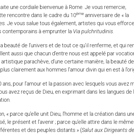
haite une cordiale bienvenue à Rome. Je vous remercie,
ème
cette rencontre dans le cadre du 10
anniversaire de « la
es. Je vous salue tous également, artistes qui vous efforc
os contemporains à emprunter la
Via pulchritudinis
.
 beauté de l’univers et de tout ce qu’il renferme, et qui re
ellent aussi que chacun d’entre nous est appelé par vocatio
l artistique parachève, d’une certaine manière, la beauté de
èle plus clairement aux hommes l’amour divin qui en est à l’ori
0 ans, pour l’amour et la passion avec lesquels vous avez m
ous avez reçus de Dieu, en exprimant dans les langues de l
tion.
« parce qu’elle unit Dieu, l’homme et la création dans un
, le présent et l’avenir ; parce qu’elle attire dans le même 
érentes et des peuples distants » (
Salut aux Dirigeants d