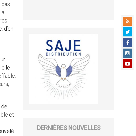
t pas
la
ères
, d’en
our
le le
effable.
eurs,
s de
ble et
DERNIÈRES NOUVELLES
ouvelé