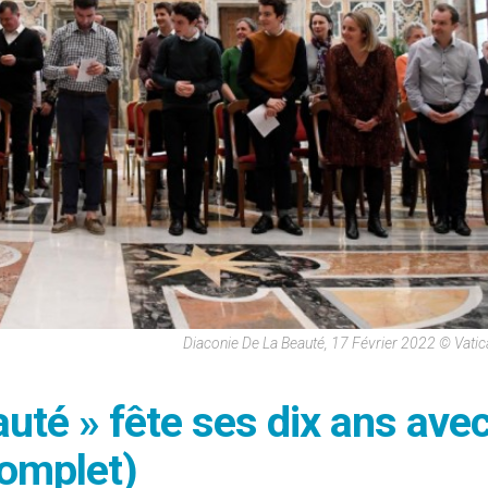
Diaconie De La Beauté, 17 Février 2022 © Vati
uté » fête ses dix ans avec
complet)