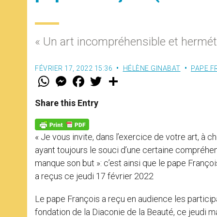
« Un art incompréhensible et hermé
FÉVRIER 17, 2022 15:36
HÉLÈNE GINABAT
PAPE F
W
M
F
T
S
h
e
a
w
h
a
s
c
i
a
t
s
e
t
r
Share this Entry
s
e
b
t
e
A
n
o
e
p
g
o
r
p
e
k
« Je vous invite, dans l’exercice de votre art, 
r
ayant toujours le souci d’une certaine compréhen
manque son but »: c’est ainsi que le pape François
a reçus ce jeudi 17 février 2022
Le pape François a reçu en audience les partici
fondation de la Diaconie de la Beauté, ce jeudi ma