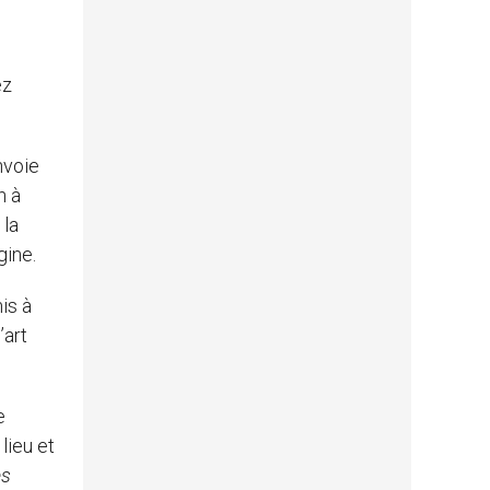
ez
nvoie
n à
 la
gine.
is à
’art
e
lieu et
es