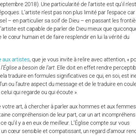
septembre 2018). Une particularité de l’artiste est qu’il n’es
époques. L’artiste n’est pas non plus limité par l’espace car 
el – en particulier sa soif de Dieu – en passant les fronti
 l’artiste est capable de parler de Dieu mieux que quiconque
e le cœur humain et de faire resplendir en lui la vérité du
e aux artistes
, que je vous invite à relire avec attention, « p
,
l’Église a besoin de l’art
. Elle doit en effet rendre perceptib
cela traduire en formules significatives ce qui, en soi, est in
ir l’un ou l’autre aspect du message et de le traduire en coul
 celui qui regarde ou qui écoute ».
de votre art, à chercher à parler aux hommes et aux femme
rtaine compréhension de leur part, car un art incompréhensi
 qu’il y a en eux de meilleur. L’Église compte sur vous
ir un cœur sensible et compatissant, un regard d’amour ren