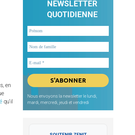
NEWSLETTER
QUOTIDIENNE
s, en
ue
Nous envoyons la newsletter le lundi,
é
qu’il
mardi, mercredi, jeudi et vendredi
SOUTENIR ZENIT