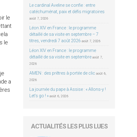
Le cardinal Aveline se confie : entre
catéchuménat, paix et défis migratoires
ir le
août 7, 2026
ttant
Léon XIV en France : le programme
cela
détaillé de sa visite en septembre – 7
titres, vendredi 7 août 2026
s le
août 7, 2026
Léon XIV en France : le programme
détaillé de sa visite en septembre
août 7,
2026
je
AMEN : des prêtres à portée de clic
août 6,
2026
nde a
tères
La journée du pape à Assise : « Allons-y !
Let’s go ! »
août 6, 2026
ACTUALITÉS LES PLUS LUES