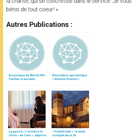
la charité, qui se concrétise dans le service. Je vous
bénis de tout coeur! »
Autres Publications :
Encyclique de Benoît XVI :
Exhortation apostolique
Caritas in veritate
« Verbum Domini »
La guerre, c’est faire le
« Fratelli tutti »: le texte
choix « de Caïn », déplore
complet de la 3e
le pape François
encyclique du pape