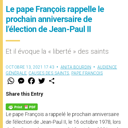
Le pape François rappelle le
prochain anniversaire de
l’élection de Jean-Paul II
Et il évoque la « liberté » des saints
OCTOBRE 13, 2021 17:43
ANITA BOURDIN
AUDIENCE
GÉNÉRALE
,
CAUSES DES SAINTS
,
PAPE FRANÇOIS
W
M
F
T
S
h
e
a
w
h
a
s
c
i
a
t
s
e
t
r
Share this Entry
s
e
b
t
e
A
n
o
e
p
g
o
r
p
e
k
Le pape François a rappelé le prochain anniversaire
r
de l’élection de Jean-Paul II, le 16 octobre 1978, lors