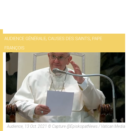
,
,
AUDIENCE GÉNÉRALE
CAUSES DES SAINTS
PAPE
FRANÇOIS
Audience, 13 Oct. 2021 © Capture @EpiskopatNews / Vatican Media