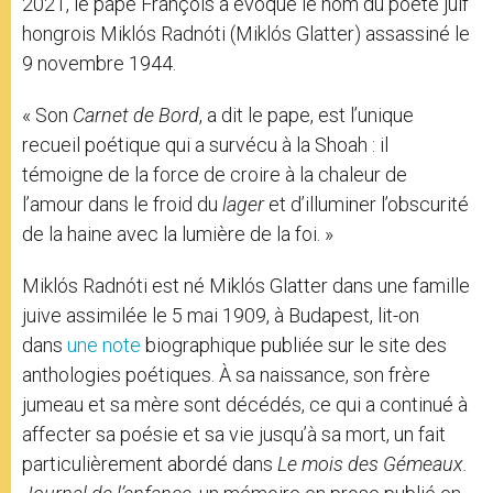
2021, le pape François a évoqué le nom du poète juif
hongrois Miklós Radnóti (Miklós Glatter) assassiné le
9 novembre 1944.
« Son
Carnet de Bord
, a dit le pape, est l’unique
recueil poétique qui a survécu à la Shoah : il
témoigne de la force de croire à la chaleur de
l’amour dans le froid du
lager
et d’illuminer l’obscurité
de la haine avec la lumière de la foi. »
Miklós Radnóti est né Miklós Glatter dans une famille
juive assimilée le 5 mai 1909, à Budapest, lit-on
dans
une note
biographique publiée sur le site des
anthologies poétiques. À sa naissance, son frère
jumeau et sa mère sont décédés, ce qui a continué à
affecter sa poésie et sa vie jusqu’à sa mort, un fait
particulièrement abordé dans
Le mois des Gémeaux.