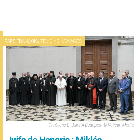
,
,
PAPE FRANÇOIS
TÉMOINS
VOYAGES
Chrétiens Et Juifs À Budapest © Vatican Media