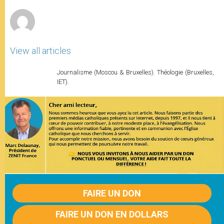
r
View all articles
Journalisme (Moscou & Bruxelles). Théologie (Bruxelles,
IET).
FAIRE UN DON
FAIRE UN DON EN DOLLARS