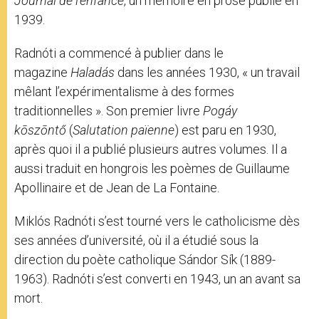
Journal de l’enfance
, un mémoire en prose publié en
1939.
Radnóti a commencé à publier dans le
magazine
Haladás
dans les années 1930, « un travail
mêlant l’expérimentalisme à des formes
traditionnelles ». Son premier livre
Pogáy
kōszōntő
(
Salutation païenne
) est paru en 1930,
après quoi il a publié plusieurs autres volumes. Il a
aussi traduit en hongrois les poèmes de Guillaume
Apollinaire et de Jean de La Fontaine.
Miklós Radnóti s’est tourné vers le catholicisme dès
ses années d’université, où il a étudié sous la
direction du poète catholique Sándor Sík (1889-
1963). Radnóti s’est converti en 1943, un an avant sa
mort.