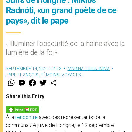
Juifs de Hongrie : Miklós
Radnóti, «un grand poète de ce
pays», dit le pape
«Illuminer l’obscurité de la haine avec la
lumière de la foi»
SEPTEMBRE 14, 2021 07:23
MARINA DROUJININA
PAPE FRANÇOIS
,
TÉMOINS
,
VOYAGES
W
M
F
T
S
h
e
a
w
h
a
s
c
i
a
t
s
e
t
r
Share this Entry
s
e
b
t
e
A
n
o
e
p
g
o
r
p
e
k
À la
rencontre
avec des représentants de la
r
communauté juive de Hongrie, le 12 septembre