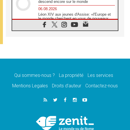
descend encore sur le monde
06.08.2026
Léon XIV aux jeunes d'Assise: «l'Europe et
le monde cherchent en vous de nouveaux
saints»
06.08.2026
À Assise, le cardinal Pizzaballa affirme que
«les chrétiens veulent la paix»
06.08.2026
Au Mexique, le cardinal Parolin invite à être
aux côtés des marginalisées
06.08.2026
À Assise, le Pape invite les jeunes à
«construire la civilisation de l'amour»
Qui sommes-nous ?
La propriété
Les services
05.08.2026
Mentions Legales
Droits d’auteur
Contactez-nous
La visite du Pape en Argentine portera «un
message de paix et de dignité humaine»
05.08.2026
«La visite du Pape en Uruguay renforcera
l'espérance» affirme Mgr Tróccoli
05.08.2026
Le nonce en Ukraine: «Il est inquiétant
d'entendre ceux qui bénissent la guerre»