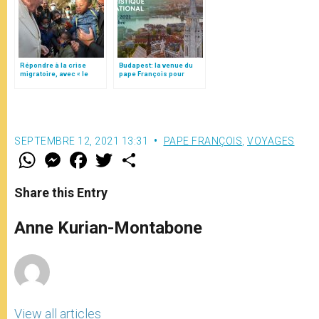
Répondre à la crise
Budapest: la venue du
migratoire, avec « le
pape François pour
style de l’humanité »!
clôturer le congrès
(texte complet)
eucharistique
SEPTEMBRE 12, 2021 13:31
PAPE FRANÇOIS
,
VOYAGES
W
M
F
T
S
h
e
a
w
h
a
s
c
i
a
t
s
e
t
r
Share this Entry
s
e
b
t
e
A
n
o
e
p
g
o
r
Anne Kurian-Montabone
p
e
k
r
View all articles