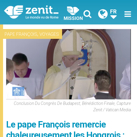
FR
MISSION
,
PAPE FRANÇOIS
VOYAGES
Conclusion Du Congrès De Budapest, Bénédiction Finale, Capture
Zenit / Vatican Media
Le pape François remercie
chaleureusement les Hongrois :