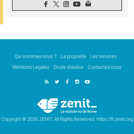
«les chrétiens veulent la paix»
06.08.2026
Au Mexique, le cardinal Parolin invite à être
aux côtés des marginalisées
06.08.2026
À Assise, le Pape invite les jeunes à
«construire la civilisation de l'amour»
05.08.2026
La visite du Pape en Argentine portera «un
message de paix et de dignité humaine»
Qui sommes-nous ?
La propriété
Les services
05.08.2026
Mentions Legales
Droits d’auteur
Contactez-nous
«La visite du Pape en Uruguay renforcera
l'espérance» affirme Mgr Tróccoli
05.08.2026
Le nonce en Ukraine: «Il est inquiétant
d'entendre ceux qui bénissent la guerre»
05.08.2026
Léon XIV au Pérou, une lueur d'espoir pour
un peuple en quête de paix
Copyright © 2026 ZENIT. All Rights Reserved. https://fr.zenit.org