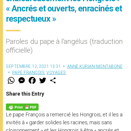
« Ancrés et ouverts, enracinés et
respectueux »
Paroles du pape à l’angélus (traduction
officielle)
SEPTEMBRE 12, 2021 13:31
ANNE KURIAN-MONTABONE
PAPE FRANÇOIS
,
VOYAGES
W
M
F
T
S
h
e
a
w
h
a
s
c
i
a
t
s
e
t
r
Share this Entry
s
e
b
t
e
A
n
o
e
p
g
o
r
p
e
k
Le pape François a remercié les Hongrois, et il les a
r
invités à « garder solides les racines, mais sans
cloisonnement » et les Hongrois à être « ancrés et