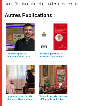
dans l’Eucharistie et dans les derniers. »
Autres Publications :
Dicastère pour la
Veritatis gaudium, la
communication : le p.
nouvelle Constitution
Epicoco nommé
pour les études
assistant ecclésiastique
ecclésiastiques
La guerre, c’est faire le
Voeux à la curie romaine:
choix « de Caïn », déplore
« L’humilité de l’Enfant
le pape François
Jésus » (texte complet)