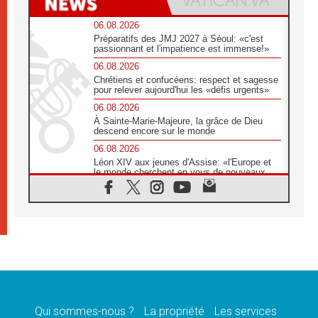
06.08.2026
Préparatifs des JMJ 2027 à Séoul: «c'est
passionnant et l'impatience est immense!»
06.08.2026
Chrétiens et confucéens: respect et sagesse
pour relever aujourd'hui les «défis urgents»
06.08.2026
À Sainte-Marie-Majeure, la grâce de Dieu
descend encore sur le monde
06.08.2026
Léon XIV aux jeunes d'Assise: «l'Europe et
le monde cherchent en vous de nouveaux
saints»
06.08.2026
À Assise, le cardinal Pizzaballa affirme que
«les chrétiens veulent la paix»
06.08.2026
Au Mexique, le cardinal Parolin invite à être
aux côtés des marginalisées
06.08.2026
À Assise, le Pape invite les jeunes à
«construire la civilisation de l'amour»
Qui sommes-nous ?
La propriété
Les services