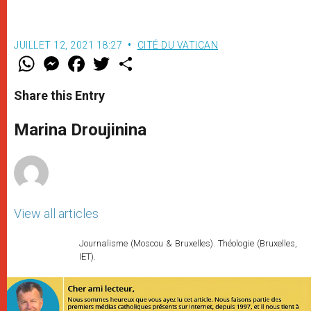
JUILLET 12, 2021 18:27
CITÉ DU VATICAN
W
M
F
T
S
h
e
a
w
h
a
s
c
i
a
t
s
e
t
r
Share this Entry
s
e
b
t
e
A
n
o
e
p
g
o
r
Marina Droujinina
p
e
k
r
View all articles
Journalisme (Moscou & Bruxelles). Théologie (Bruxelles,
IET).