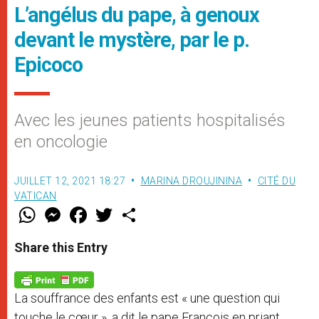
L’angélus du pape, à genoux
devant le mystère, par le p.
Epicoco
Avec les jeunes patients hospitalisés
en oncologie
JUILLET 12, 2021 18:27
MARINA DROUJININA
CITÉ DU
VATICAN
W
M
F
T
S
h
e
a
w
h
a
s
c
i
a
t
s
e
t
r
Share this Entry
s
e
b
t
e
A
n
o
e
p
g
o
r
p
e
k
La souffrance des enfants est « une question qui
r
touche le cœur », a dit le pape François en priant