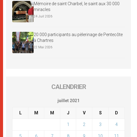
Mémoire de saint Charbel, le saint aux 30 000
miracles
24 Juil 2026
20 000 participants au pèlerinage de Pentecôte
à Chartres
22 Mai 2026
CALENDRIER
juillet 2021
L
M
M
J
V
S
D
1
2
3
4
5
6
7
8
9
10
11