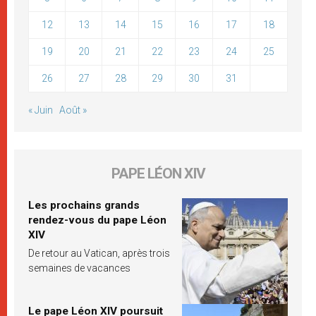
12
13
14
15
16
17
18
19
20
21
22
23
24
25
26
27
28
29
30
31
« Juin
Août »
PAPE LÉON XIV
Les prochains grands
rendez-vous du pape Léon
XIV
De retour au Vatican, après trois
semaines de vacances
Le pape Léon XIV poursuit