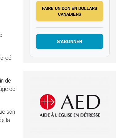
FAIRE UN DON EN DOLLARS
CANADIENS
io
S’ABONNER
forcé
in de
l’âge de
Que son
de la