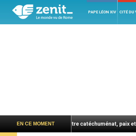
PAPE LÉON XIV
CITÉ DU
 se confie : entre catéchuménat, paix et défis migratoi
EN CE MOMENT