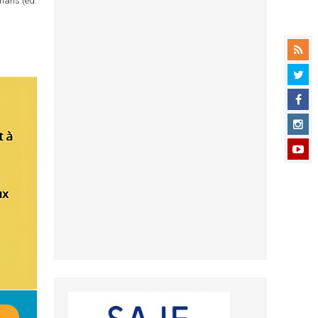
omans (éd.