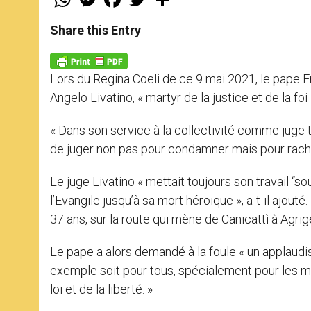
h
e
a
w
h
a
s
c
i
a
t
s
e
t
r
Share this Entry
s
e
b
t
e
A
n
o
e
p
g
o
r
p
e
k
Lors du Regina Coeli de ce 9 mai 2021, le pape Fra
r
Angelo Livatino, « martyr de la justice et de la foi
« Dans son service à la collectivité comme juge tr
de juger non pas pour condamner mais pour rachet
Le juge Livatino « mettait toujours son travail “s
l’Evangile jusqu’à sa mort héroïque », a-t-il ajou
37 ans, sur la route qui mène de Canicattì à Agrig
Le pape a alors demandé à la foule « un applaudi
exemple soit pour tous, spécialement pour les m
loi et de la liberté. »