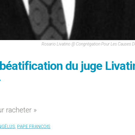
Rosario Livatino @ Congrégation Pour Les Causes D
a béatification du juge Livati
»
r racheter »
NGÉLUS
,
PAPE FRANÇOIS