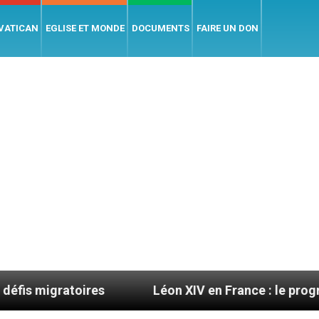
 VATICAN
EGLISE ET MONDE
DOCUMENTS
FAIRE UN DON
res
Léon XIV en France : le programme détaillé 