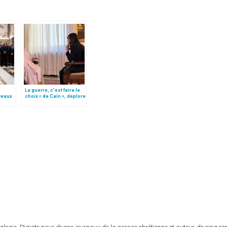
La guerre, c’est faire le
veaux
choix « de Caïn », déplore
on
le pape François
r »