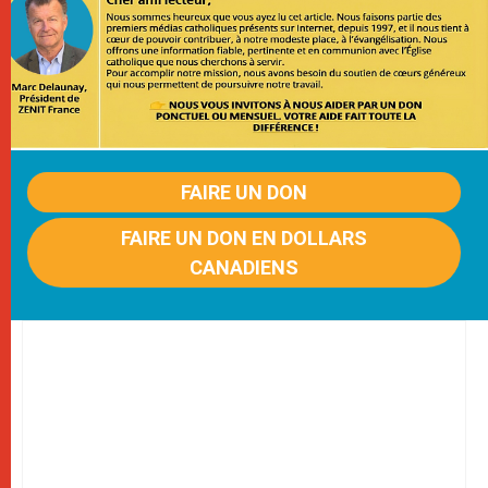
FAIRE UN DON
FAIRE UN DON EN DOLLARS
CANADIENS