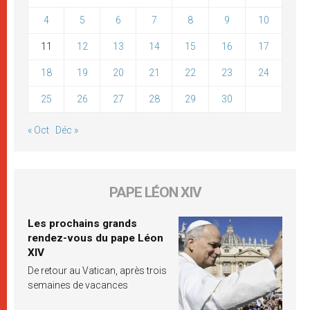
4
5
6
7
8
9
10
11
12
13
14
15
16
17
18
19
20
21
22
23
24
25
26
27
28
29
30
« Oct
Déc »
PAPE LÉON XIV
Les prochains grands
rendez-vous du pape Léon
XIV
De retour au Vatican, après trois
semaines de vacances