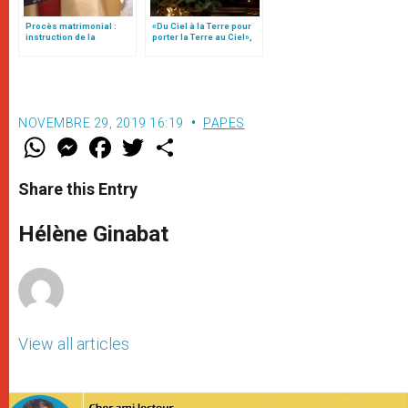
Procès matrimonial :
«Du Ciel à la Terre pour
instruction de la
porter la Terre au Ciel»,
Congrégation pour
par Mgr Francesco Follo
l'éducation catholique
NOVEMBRE 29, 2019 16:19
PAPES
W
M
F
T
S
h
e
a
w
h
a
s
c
i
a
t
s
e
t
r
Share this Entry
s
e
b
t
e
A
n
o
e
p
g
o
r
Hélène Ginabat
p
e
k
r
View all articles