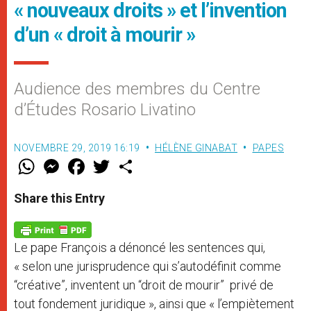
« nouveaux droits » et l’invention
d’un « droit à mourir »
Audience des membres du Centre
d’Études Rosario Livatino
NOVEMBRE 29, 2019 16:19
HÉLÈNE GINABAT
PAPES
W
M
F
T
S
h
e
a
w
h
a
s
c
i
a
t
s
e
t
r
Share this Entry
s
e
b
t
e
A
n
o
e
p
g
o
r
p
e
k
Le pape François a dénoncé les sentences qui,
r
« selon une jurisprudence qui s’autodéfinit comme
“créative”, inventent un “droit de mourir” privé de
tout fondement juridique », ainsi que « l’empiètement