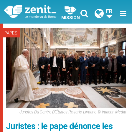
FR
MISSION
PAPES
Juristes Du Centre D’Études Rosario Livatino © Vatican Media
Juristes : le pape dénonce les