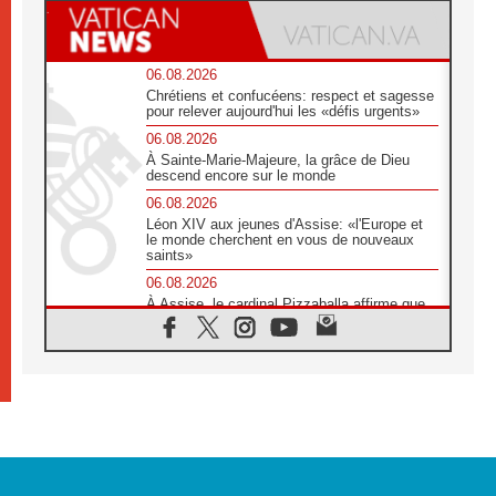
06.08.2026
Chrétiens et confucéens: respect et sagesse
pour relever aujourd'hui les «défis urgents»
06.08.2026
À Sainte-Marie-Majeure, la grâce de Dieu
descend encore sur le monde
06.08.2026
Léon XIV aux jeunes d'Assise: «l'Europe et
le monde cherchent en vous de nouveaux
saints»
06.08.2026
À Assise, le cardinal Pizzaballa affirme que
«les chrétiens veulent la paix»
06.08.2026
Au Mexique, le cardinal Parolin invite à être
aux côtés des marginalisées
06.08.2026
À Assise, le Pape invite les jeunes à
«construire la civilisation de l'amour»
05.08.2026