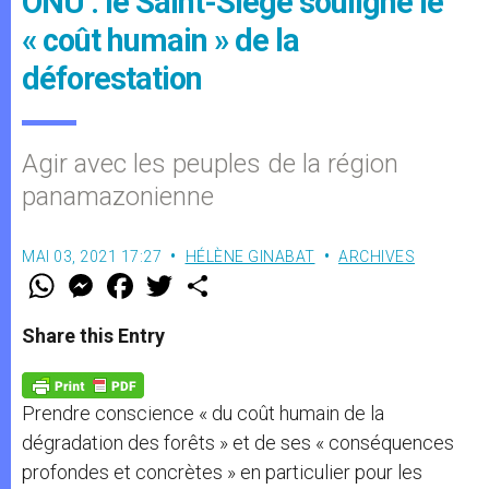
ONU : le Saint-Siège souligne le
« coût humain » de la
déforestation
Agir avec les peuples de la région
panamazonienne
MAI 03, 2021 17:27
HÉLÈNE GINABAT
ARCHIVES
W
M
F
T
S
h
e
a
w
h
a
s
c
i
a
t
s
e
t
r
Share this Entry
s
e
b
t
e
A
n
o
e
p
g
o
r
p
e
k
Prendre conscience « du coût humain de la
r
dégradation des forêts » et de ses « conséquences
profondes et concrètes » en particulier pour les