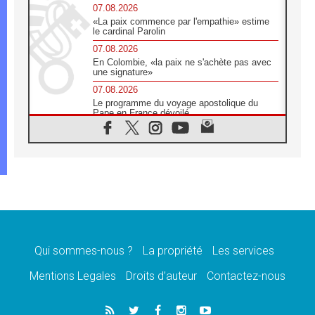
07.08.2026
«La paix commence par l'empathie» estime
le cardinal Parolin
07.08.2026
En Colombie, «la paix ne s'achète pas avec
une signature»
07.08.2026
Le programme du voyage apostolique du
Pape en France dévoilé
07.08.2026
1ère Conférence continentale sur l'éducation
catholique en Afrique
07.08.2026
Un logo symbolique pour la venue du Pape
en France
07.08.2026
Cardinal Rossi: «La venue du Pape Léon en
Argentine est un hommage à François»
Qui sommes-nous ?
La propriété
Les services
07.08.2026
Hiroshima et Nagasaki, 81 ans après,
Mentions Legales
Droits d’auteur
Contactez-nous
lancement des «dix jours de prière pour la
paix»
06.08.2026