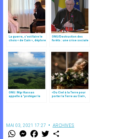
La guerre, c’est faire le
ONU/Destruction des
choix « de Caïn », déplore
forêts : une crise sociale
le pape François
et éthique (traduction
complète)
ONU: Mgr Kassas
«Du Ciel à la Terre pour
appelle à "protéger le
porter la Terre au Ciel»,
trésor irremplaçable des
par Mgr Francesco Follo
forêts" (traduction
complète)
MAI 03, 2021 17:27
ARCHIVES
W
M
F
T
S
h
e
a
w
h