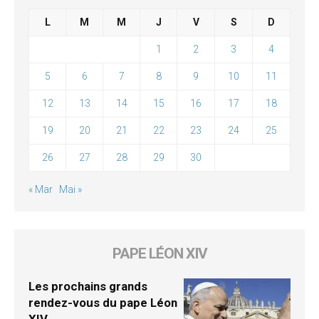
L
M
M
J
V
S
D
1
2
3
4
5
6
7
8
9
10
11
12
13
14
15
16
17
18
19
20
21
22
23
24
25
26
27
28
29
30
« Mar
Mai »
PAPE LÉON XIV
Les prochains grands
rendez-vous du pape Léon
XIV