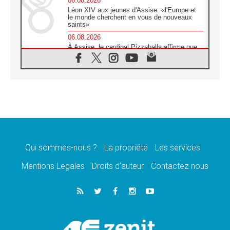
06.08.2026
Léon XIV aux jeunes d'Assise: «l'Europe et
le monde cherchent en vous de nouveaux
saints»
06.08.2026
À Assise, le cardinal Pizzaballa affirme que
«les chrétiens veulent la paix»
06.08.2026
Au Mexique, le cardinal Parolin invite à être
aux côtés des marginalisées
06.08.2026
À Assise, le Pape invite les jeunes à
«construire la civilisation de l'amour»
05.08.2026
La visite du Pape en Argentine portera «un
message de paix et de dignité humaine»
Qui sommes-nous ?
La propriété
Les services
05.08.2026
Mentions Legales
Droits d’auteur
Contactez-nous
«La visite du Pape en Uruguay renforcera
l'espérance» affirme Mgr Tróccoli
05.08.2026
Le nonce en Ukraine: «Il est inquiétant
d'entendre ceux qui bénissent la guerre»
05.08.2026
Léon XIV au Pérou, une lueur d'espoir pour