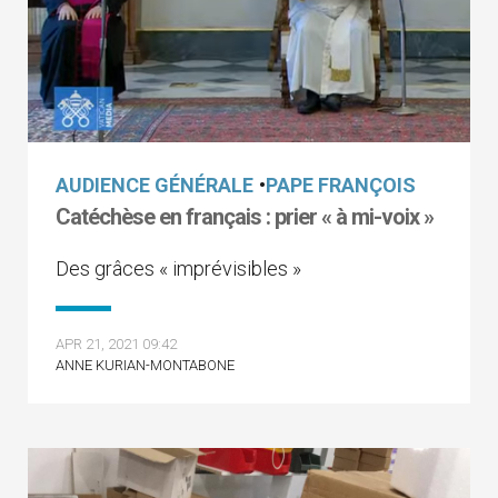
AUDIENCE GÉNÉRALE
•
PAPE FRANÇOIS
Catéchèse en français : prier « à mi-voix »
Des grâces « imprévisibles »
APR 21, 2021 09:42
ANNE KURIAN-MONTABONE