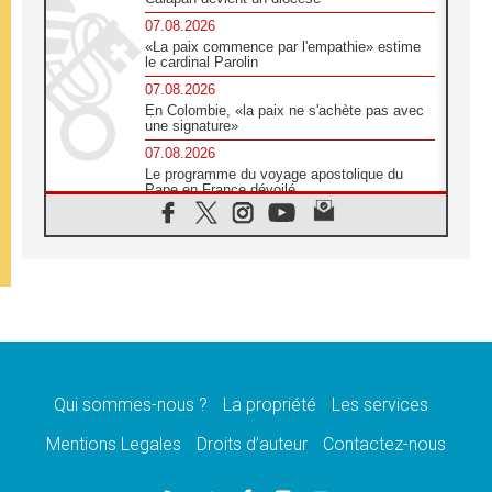
07.08.2026
«La paix commence par l'empathie» estime
le cardinal Parolin
07.08.2026
En Colombie, «la paix ne s'achète pas avec
une signature»
07.08.2026
Le programme du voyage apostolique du
Pape en France dévoilé
07.08.2026
1ère Conférence continentale sur l'éducation
catholique en Afrique
07.08.2026
Un logo symbolique pour la venue du Pape
en France
07.08.2026
Cardinal Rossi: «La venue du Pape Léon en
Argentine est un hommage à François»
Qui sommes-nous ?
La propriété
Les services
07.08.2026
Hiroshima et Nagasaki, 81 ans après,
Mentions Legales
Droits d’auteur
Contactez-nous
lancement des «dix jours de prière pour la
paix»
06.08.2026