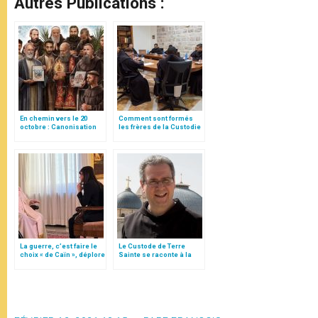
Autres Publications :
En chemin vers le 20
Comment sont formés
octobre : Canonisation
les frères de la Custodie
des martyrs de Damas
?
La guerre, c’est faire le
Le Custode de Terre
choix « de Caïn », déplore
Sainte se raconte à la
le pape François
manière d’un pèlerin