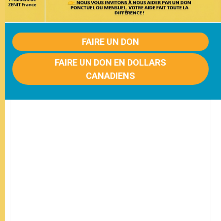
FAIRE UN DON
FAIRE UN DON EN DOLLARS
CANADIENS