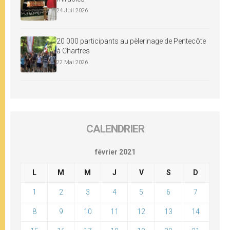
24 Juil 2026
20 000 participants au pèlerinage de Pentecôte
à Chartres
22 Mai 2026
CALENDRIER
février 2021
L
M
M
J
V
S
D
1
2
3
4
5
6
7
8
9
10
11
12
13
14