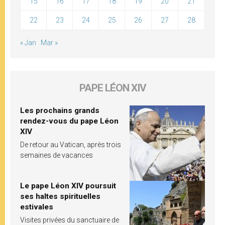
15
16
17
18
19
20
21
22
23
24
25
26
27
28
« Jan
Mar »
PAPE LÉON XIV
Les prochains grands
rendez-vous du pape Léon
XIV
De retour au Vatican, après trois
semaines de vacances
Le pape Léon XIV poursuit
ses haltes spirituelles
estivales
Visites privées du sanctuaire de