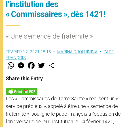
l’institution des
« Commissaires », dès 1421!
« Une semence de fraternité »
FÉVRIER 12, 2021 18:15
MARINA DROUJININA
PAPE
FRANÇOIS
W
M
F
T
S
h
e
a
w
h
a
s
c
i
a
t
s
e
t
r
Share this Entry
s
e
b
t
e
A
n
o
e
p
g
o
r
p
e
k
Les « Commissaires de Terre Sainte » réalisent un «
r
service précieux », appelé à être une « semence de
fraternité », souligne le pape François à l’occasion de
l’anniversaire de leur institution le 14 février 1421,