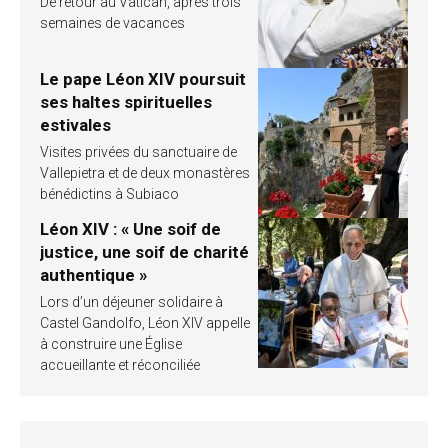
De retour au Vatican, après trois
semaines de vacances
Le pape Léon XIV poursuit
ses haltes spirituelles
estivales
Visites privées du sanctuaire de
Vallepietra et de deux monastères
bénédictins à Subiaco
Léon XIV : « Une soif de
justice, une soif de charité
authentique »
Lors d’un déjeuner solidaire à
Castel Gandolfo, Léon XIV appelle
à construire une Église
accueillante et réconciliée