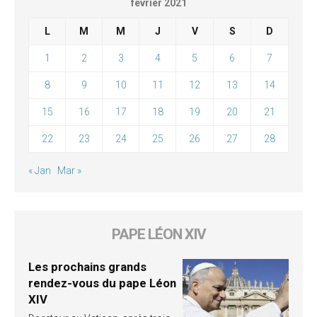
février 2021
L
M
M
J
V
S
D
1
2
3
4
5
6
7
8
9
10
11
12
13
14
15
16
17
18
19
20
21
22
23
24
25
26
27
28
« Jan
Mar »
PAPE LÉON XIV
Les prochains grands
rendez-vous du pape Léon
XIV