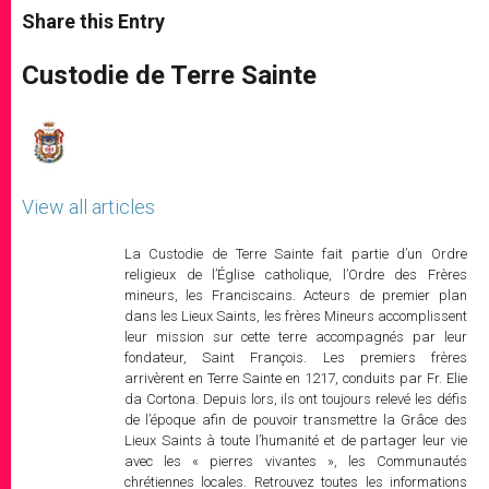
t
s
e
t
r
Share this Entry
s
e
b
t
e
A
n
o
e
p
g
o
r
Custodie de Terre Sainte
p
e
k
r
View all articles
La Custodie de Terre Sainte fait partie d’un Ordre
religieux de l’Église catholique, l’Ordre des Frères
mineurs, les Franciscains. Acteurs de premier plan
dans les Lieux Saints, les frères Mineurs accomplissent
leur mission sur cette terre accompagnés par leur
fondateur, Saint François. Les premiers frères
arrivèrent en Terre Sainte en 1217, conduits par Fr. Elie
da Cortona. Depuis lors, ils ont toujours relevé les défis
de l’époque afin de pouvoir transmettre la Grâce des
Lieux Saints à toute l’humanité et de partager leur vie
avec les « pierres vivantes », les Communautés
chrétiennes locales. Retrouvez toutes les informations