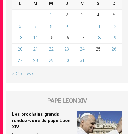
L
M
M
J
V
S
D
1
2
3
4
5
6
7
8
9
10
11
12
13
14
15
16
17
18
19
20
21
22
23
24
25
26
27
28
29
30
31
« Déc
Fév »
PAPE LÉON XIV
Les prochains grands
rendez-vous du pape Léon
XIV