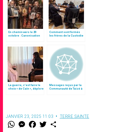
En chemin vers le 20
Comment sont formés
octobre : Canonisation
les frères de la Custodie
des martyrs de Damas
?
La guerre, c’est faire le
Messages reçus par la
choix « de Caïn », déplore
Communauté de Taizé à
le pape François
l’occasion du décès de
Frère Roger
JANVIER 23, 2025 11:03
TERRE SAINTE
W
M
F
T
S
h
e
a
w
h
a
s
c
i
a