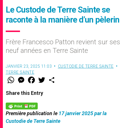
Le Custode de Terre Sainte se
raconte à la manière d’un pèlerin
Frère Francesco Patton revient sur ses
neuf années en Terre Sainte
JANVIER 23, 2025 11:03
CUSTODIE DE TERRE SAINTE
TERRE SAINTE
W
M
F
T
S
h
e
a
w
h
a
s
c
i
a
t
s
e
t
r
Share this Entry
s
e
b
t
e
A
n
o
e
p
g
o
r
p
e
k
Première publication le
17 janvier 2025 par la
r
Custodie de Terre Sainte