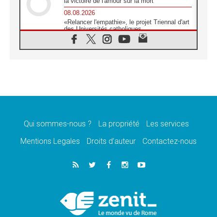
la victoire de l'amour sur la mort
08.08.2026
«Relancer l'empathie», le projet Triennal d'art
des Universités catholiques
08.08.2026
Signis 2026, donner la parole aux religieuses
catholiques
08.08.2026
Au Bangladesh, l'Église accompagne les
Dalits sur le chemin de la dignité
07.08.2026
Philippines: le vicariat apostolique de
Calapan devient un diocèse
Qui sommes-nous ?
La propriété
Les services
07.08.2026
Congo-Brazzaville: le 15 août, entre solennité
Mentions Legales
Droits d’auteur
Contactez-nous
de l'Assomption et mémoire nationale
07.08.2026
«La paix commence par l'empathie» estime
le cardinal Parolin
07.08.2026
En Colombie, «la paix ne s'achète pas avec
une signature»