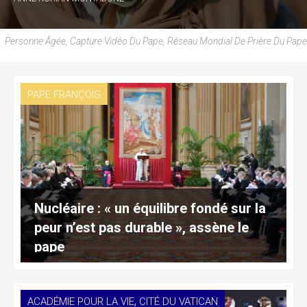
Personne Âgée, Capture Vidéo Du Pape, Réseau Mondial De Prière Du Pape
PAPE FRANÇOIS
Nucléaire : « un équilibre fondé sur la
peur n’est pas durable », assène le
pape
,
ACADÉMIE POUR LA VIE
CITÉ DU VATICAN