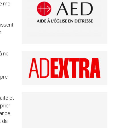
Je me
issent
s
à ne
opre
aite et
prier
rance
t de