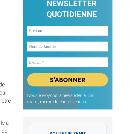
NEWSLETTER
QUOTIDIENNE
 de
qui
Nous envoyons la newsletter le lundi,
 être
mardi, mercredi, jeudi et vendredi
le à
ulée
SOUTENIR ZENIT