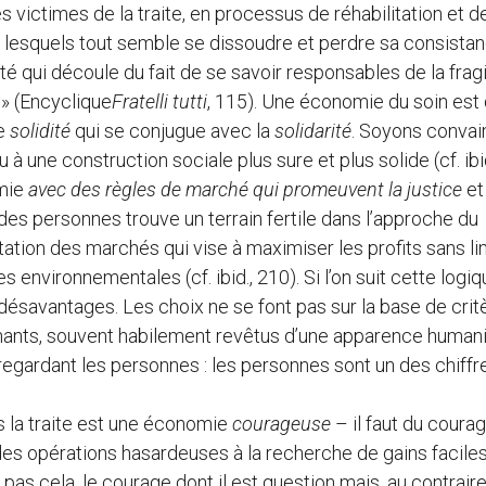
victimes de la traite, en processus de réhabilitation et d
s lesquels tout semble se dissoudre et perdre sa consistan
ité qui découle du fait de se savoir responsables de la fragi
» (Encyclique
Fratelli tutti
, 115). Une économie du soin est
ne
solidité
qui se conjugue avec la
solidarité
. Soyons convai
u à une construction sociale plus sure et plus solide (cf. ibid
omie
avec des règles de marché qui promeuvent la justice
et
e des personnes trouve un terrain fertile dans l’approche du
tation des marchés qui vise à maximiser les profits sans li
 environnementales (cf. ibid., 210). Si l’on suit cette logiqu
 désavantages. Les choix ne se font pas sur la base de crit
inants, souvent habilement revêtus d’une apparence humani
egardant les personnes : les personnes sont un des chiffres
 la traite est une économie
courageuse
– il faut du coura
es opérations hasardeuses à la recherche de gains faciles
 pas cela, le courage dont il est question mais, au contraire