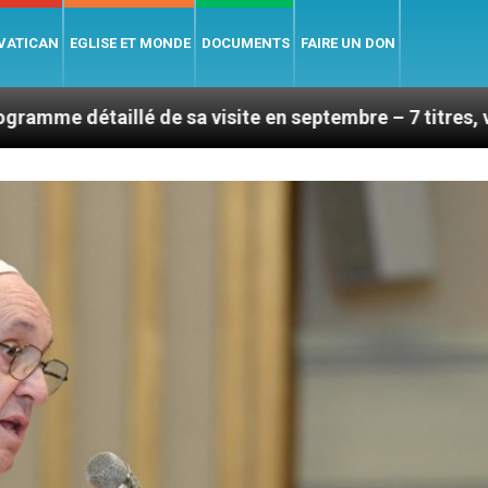
 VATICAN
EGLISE ET MONDE
DOCUMENTS
FAIRE UN DON
é de sa visite en septembre – 7 titres, vendredi 7 aoû