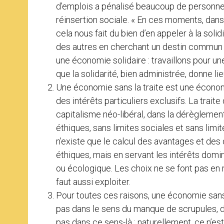
d’emplois a pénalisé beaucoup de personnes 
réinsertion sociale. « En ces moments, dan
cela nous fait du bien d’en appeler à la solid
des autres en cherchant un destin commun 
une économie solidaire : travaillons pour u
que la solidarité, bien administrée, donne lie
Une économie sans la traite est une écon
des intérêts particuliers exclusifs. La trait
capitalisme néo-libéral, dans la dérèglemen
éthiques, sans limites sociales et sans limites
n’existe que le calcul des avantages et des
éthiques, mais en servant les intérêts dom
ou écologique. Les choix ne se font pas en r
faut aussi exploiter.
Pour toutes ces raisons, une économie sans
pas dans le sens du manque de scrupules, d
pas dans ce sens-là ; naturellement, ce n’est