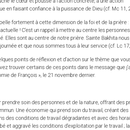
ouche le cœur et pousse à l’action concrète, à une action
e en faisant confiance à la puissance de Dieu (cf. Mc 11, 
elle fortement à cette dimension de la foi et de la prière :
actuelle ! C’est un rappel à mettre au centre les personnes
té. Elles sont au centre de notre prière. Sainte Bakhita nous
 journée et que nous sommes tous à leur service (cf. Lc 17,
lques points de réflexion et d’action sur le thème que vou
uvez trouver certains de ces points dans le message que j’a
omie de François », le 21 novembre dernier.
ier prendre soin des personnes et de la nature, offrant des p
commun. Une économie qui prend soin du travail, créant des
dans des conditions de travail dégradantes et avec des hora
et aggravé les conditions d’exploitation par le travail ; la