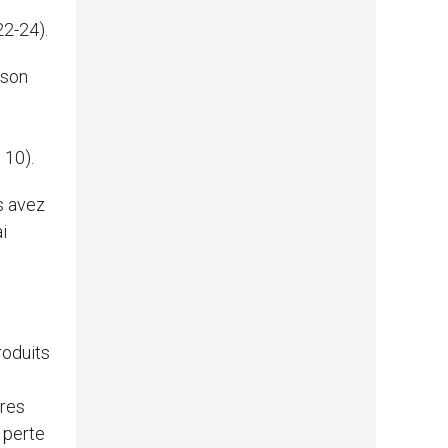
22-24).
 son
 10).
s avez
i
roduits
ires
 perte