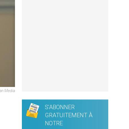
can Media
S'ABONNER
GRATUITEMENT À
NOTRE