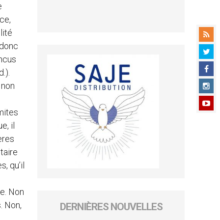
e
ce,
lité
 donc
ncus
.).
 non
mites
e, il
ères
taire
, qu’il
ge. Non
. Non,
DERNIÈRES NOUVELLES
,