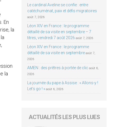
Le cardinal Aveline se confie : entre
catéchuménat, paix et défis migratoires
e
août 7, 2026
s. En
Léon XIV en France : le programme
ise, la
détaillé de sa visite en septembre – 7
 la
titres, vendredi 7 août 2026
août 7, 2026
,
Léon XIV en France : le programme
détaillé de sa visite en septembre
août 7,
2026
ession
AMEN : des prêtres à portée de clic
août 6,
e la
2026
La journée du pape à Assise : « Allons-y !
Let’s go ! »
août 6, 2026
ACTUALITÉS LES PLUS LUES