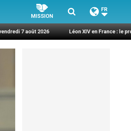
FR
MISSION
t 2026
Léon XIV en France : le programme détail