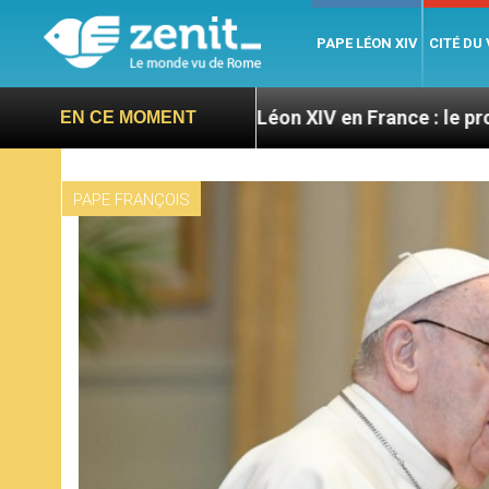
PAPE LÉON XIV
CITÉ DU
oires
Léon XIV en France : le programme détaill
EN CE MOMENT
PAPE FRANÇOIS