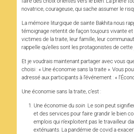
faire des choix orientés vers le bien. La prière t
novatrice, courageuse, qui sache assumer le risqu
La mémoire liturgique de sainte Bakhita nous rapp
témoignage retentit de façon toujours vivante et 
victimes de la traite, leur famille, leur communau
rappelle qu’elles sont les protagonistes de cette
Et je voudrais maintenant partager avec vous que
choisi : « Une économie sans la traite ». Vous po
adressé aux participants à l’événement : « l’Écon
Une économie sans la traite, c’est :
Une économie du
soin
. Le soin peut signif
et des services pour faire grandir le bien 
emplois qui n’exploitent pas le travailleur 
exténuants. La pandémie de covid a exacerbé 