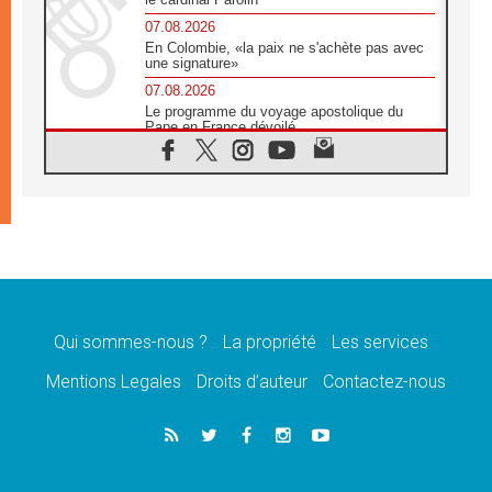
07.08.2026
En Colombie, «la paix ne s'achète pas avec
une signature»
07.08.2026
Le programme du voyage apostolique du
Pape en France dévoilé
07.08.2026
1ère Conférence continentale sur l'éducation
catholique en Afrique
07.08.2026
Un logo symbolique pour la venue du Pape
en France
07.08.2026
Cardinal Rossi: «La venue du Pape Léon en
Argentine est un hommage à François»
Qui sommes-nous ?
La propriété
Les services
07.08.2026
Hiroshima et Nagasaki, 81 ans après,
Mentions Legales
Droits d’auteur
Contactez-nous
lancement des «dix jours de prière pour la
paix»
06.08.2026
Préparatifs des JMJ 2027 à Séoul: «c'est
passionnant et l'impatience est immense!»
06.08.2026