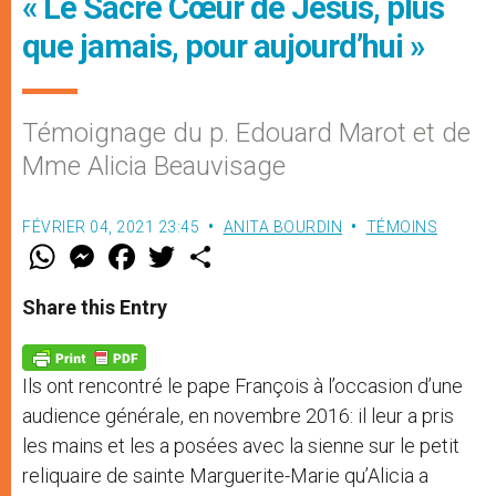
« Le Sacré Cœur de Jésus, plus
que jamais, pour aujourd’hui »
Témoignage du p. Edouard Marot et de
Mme Alicia Beauvisage
FÉVRIER 04, 2021 23:45
ANITA BOURDIN
TÉMOINS
W
M
F
T
S
h
e
a
w
h
a
s
c
i
a
t
s
e
t
r
Share this Entry
s
e
b
t
e
A
n
o
e
p
g
o
r
p
e
k
Ils ont rencontré le pape François à l’occasion d’une
r
audience générale, en novembre 2016: il leur a pris
les mains et les a posées avec la sienne sur le petit
reliquaire de sainte Marguerite-Marie qu’Alicia a