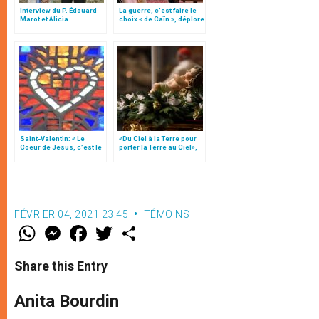
Interview du P. Édouard
La guerre, c’est faire le
Marot et Alicia
choix « de Caïn », déplore
Beauvisage : « Rendre à
le pape François
Jésus amour pour amour
»
Saint-Valentin: « Le
«Du Ciel à la Terre pour
Coeur de Jésus, c’est le
porter la Terre au Ciel»,
maître de l’amour! »
par Mgr Francesco Follo
FÉVRIER 04, 2021 23:45
TÉMOINS
W
M
F
T
S
h
e
a
w
h
a
s
c
i
a
t
s
e
t
r
Share this Entry
s
e
b
t
e
A
n
o
e
p
g
o
r
Anita Bourdin
p
e
k
r