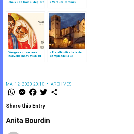
choix « de Caïn », déplore
« Verbum Domini »
le pape François
Vierges consacrées :
« Fratelli tutti »: le texte
nouvelle Instruction du
complet de la 3e
Vatican
encyclique du pape
François
MAI 12, 2020 20:10
ARCHIVES
W
M
F
T
S
h
e
a
w
h
a
s
c
i
a
t
s
e
t
r
Share this Entry
s
e
b
t
e
A
n
o
e
p
g
o
r
Anita Bourdin
p
e
k
r