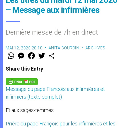
Les titres du mardi 12 mai 2020
– Message aux infirmières
Dernière messe de 7h en direct
MAI 12, 2020 20:10
ANITA BOURDIN
ARCHIVES
W
M
F
T
S
h
e
a
w
h
a
s
c
i
a
t
s
e
t
r
Share this Entry
s
e
b
t
e
A
n
o
e
p
g
o
r
p
e
k
Message du pape François aux infirmières et
r
infirmiers (texte complet)
Et aux sages-femmes
Prière du pape François pour les infirmières et les