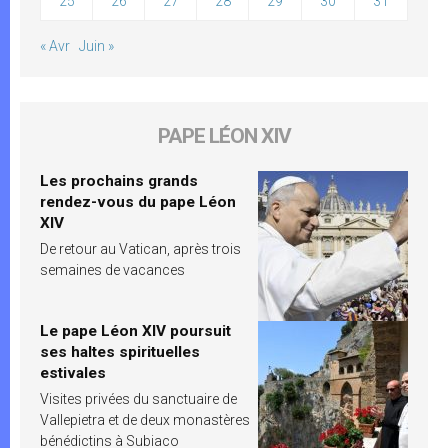
25
26
27
28
29
30
31
« Avr
Juin »
PAPE LÉON XIV
Les prochains grands
rendez-vous du pape Léon
XIV
De retour au Vatican, après trois
semaines de vacances
Le pape Léon XIV poursuit
ses haltes spirituelles
estivales
Visites privées du sanctuaire de
Vallepietra et de deux monastères
bénédictins à Subiaco