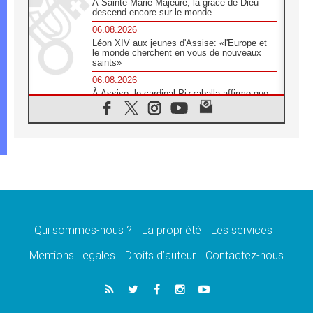
À Sainte-Marie-Majeure, la grâce de Dieu
descend encore sur le monde
06.08.2026
Léon XIV aux jeunes d'Assise: «l'Europe et
le monde cherchent en vous de nouveaux
saints»
06.08.2026
À Assise, le cardinal Pizzaballa affirme que
«les chrétiens veulent la paix»
06.08.2026
Au Mexique, le cardinal Parolin invite à être
aux côtés des marginalisées
06.08.2026
À Assise, le Pape invite les jeunes à
«construire la civilisation de l'amour»
05.08.2026
La visite du Pape en Argentine portera «un
message de paix et de dignité humaine»
Qui sommes-nous ?
La propriété
Les services
05.08.2026
Mentions Legales
Droits d’auteur
Contactez-nous
«La visite du Pape en Uruguay renforcera
l'espérance» affirme Mgr Tróccoli
05.08.2026
Le nonce en Ukraine: «Il est inquiétant
d'entendre ceux qui bénissent la guerre»