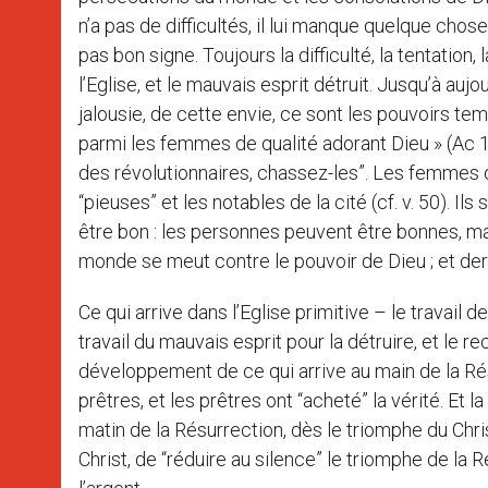
n’a pas de difficultés, il lui manque quelque chose. 
pas bon signe. Toujours la difficulté, la tentation, 
l’Eglise, et le mauvais esprit détruit. Jusqu’à auj
jalousie, de cette envie, ce sont les pouvoirs temp
parmi les femmes de qualité adorant Dieu » (Ac 13,
des révolutionnaires, chassez-les”. Les femmes o
“pieuses” et les notables de la cité (cf. v. 50). I
être bon : les personnes peuvent être bonnes, m
monde se meut contre le pouvoir de Dieu ; et derriè
Ce qui arrive dans l’Eglise primitive – le travail de
travail du mauvais esprit pour la détruire, et le r
développement de ce qui arrive au main de la Résu
prêtres, et les prêtres ont “acheté” la vérité. Et l
matin de la Résurrection, dès le triomphe du Christ,
Christ, de “réduire au silence” le triomphe de la 