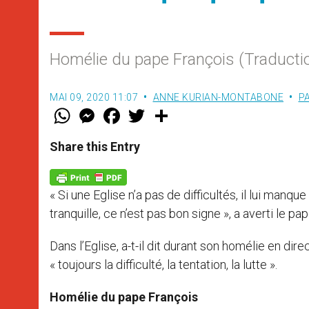
Homélie du pape François (Traductio
MAI 09, 2020 11:07
ANNE KURIAN-MONTABONE
P
W
M
F
T
S
h
e
a
w
h
a
s
c
i
a
t
s
e
t
r
Share this Entry
s
e
b
t
e
A
n
o
e
p
g
o
r
p
e
k
« Si une Eglise n’a pas de difficultés, il lui manqu
r
tranquille, ce n’est pas bon signe », a averti le 
Dans l’Eglise, a-t-il dit durant son homélie en dir
« toujours la difficulté, la tentation, la lutte ».
Homélie du pape François