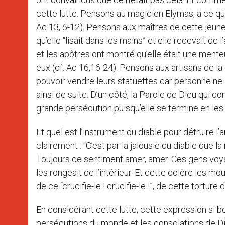
cette lutte. Pensons au magicien Elymas, à ce qu’i
Ac 13, 6-12). Pensons aux maîtres de cette jeune fil
qu’elle “lisait dans les mains” et elle recevait de
et les apôtres ont montré qu’elle était une menteus
eux (cf. Ac 16,16-24). Pensons aux artisans de l
pouvoir vendre leurs statuettes car personne ne le
ainsi de suite. D’un côté, la Parole de Dieu qui con
grande persécution puisqu’elle se termine en les
Et quel est l’instrument du diable pour détruire l
clairement : “C’est par la jalousie du diable que la
Toujours ce sentiment amer, amer. Ces gens voyaie
les rongeait de l’intérieur. Et cette colère les mouv
de ce “crucifie-le ! crucifie-le !”, de cette torture
En considérant cette lutte, cette expression si be
persécutions du monde et les consolations de Dieu”