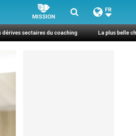
FR
MISSION
es du coaching
La plus belle chose dans la vie, c