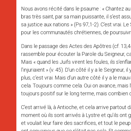
Nous avons récité dans le psaume : « Chantez au S
bras très saint, par sa main puissante, il s’est ass
sa justice aux nations » (Ps 97,1-2). C’est vrai. Le
pour les communautés chrétiennes, de poursuivre
Dans le passage des Actes des Apôtres (cf. 13,44-
rassemble pour écouter la Parole du Seigneur, car 
Mais « quand les Juifs virent les foules, ils s’enf
l’injuriaient » (v. 45). D’un côté il y a le Seigneur, il
plus, c’est vrai. Mais d’un autre côté il y a le ma
cela. Toujours comme cela. Oui on avance, mais l’
toujours positif sur le long terme, mais combien
C’est arrivé là, à Antioche, et cela arrive partou
moment où ils sont arrivés à Lystre et qu’ils ont 
et voulait leur faire des sacrifices, et tout le peu
ont convaincus que ce n’était pas cela. Et comme