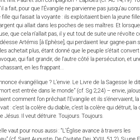
l a fait, pour que l’Évangile ne parvienne pas jusqu’au consu
le qui faisait la voyante : ils exploitaient bien la jeune fill
 l’argent qui allait dans les poches de ses maîtres. Et lorsqu
e, que cela n’allait pas, il y eut tout de suite une révolte 
a déesse Artémis [à Ephèse], qui perdaient leur gagne-pain 
s achetait plus, étant donné que le peuple s’était converti
voque, qui fait grandir, de l’autre côté la persécution, et un
 chassant, en les frappant…
’annonce évangélique ? L’envie. Le Livre de la Sagesse le di
 mort est entrée dans le monde” (cf. Sg 2,24) – envie, jalousi
nt comment l’on prêchait l’Evangile et ils s’énervaient, la
ait : c’est la colère du diable, c’est la colère qui détruit, la
 de Jésus. Il veut détruire. Toujours. Toujours.
lle vaut pour nous aussi : “L’Église avance à travers les
 (cf. Saint Augustin, De Civitate Dei, XVIII, 51,2). Si une E