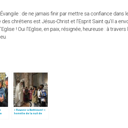
’Évangile : de ne jamais finir par mettre sa confiance dans l
des chrétiens est Jésus-Christ et l’Esprit Saint qu’Il a envo
 l’Eglise ! Oui l’Eglise, en paix, résignée, heureuse : à travers 
eu.
e
« Revenir à Bethléem! »:
le
homélie de la nuit de
 »!
Noël (texte complet)