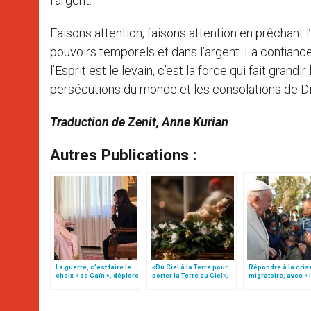
l’argent.
Faisons attention, faisons attention en prêchant l
pouvoirs temporels et dans l’argent. La confiance 
l’Esprit est le levain, c’est la force qui fait grandir
persécutions du monde et les consolations de Di
Traduction de Zenit, Anne Kurian
Autres Publications :
La guerre, c’est faire le
«Du Ciel à la Terre pour
Répondre à la cris
choix « de Caïn », déplore
porter la Terre au Ciel»,
migratoire, avec « 
le pape François
par Mgr Francesco Follo
style de l’humanité
(texte complet)