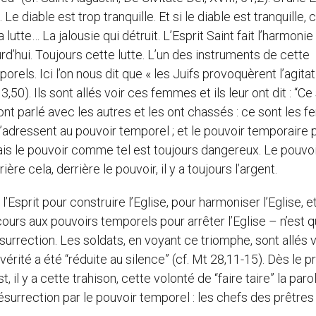
Le diable est trop tranquille. Et si le diable est tranquille, c
la lutte… La jalousie qui détruit. L’Esprit Saint fait l’harmonie
ourd’hui. Toujours cette lutte. L’un des instruments de cette
orels. Ici l’on nous dit que « les Juifs provoquèrent l’agita
50). Ils sont allés voir ces femmes et ils leur ont dit : “Ce
nt parlé avec les autres et les ont chassés : ce sont les
ls s’adressent au pouvoir temporel ; et le pouvoir temporaire 
ais le pouvoir comme tel est toujours dangereux. Le pouvoi
re cela, derrière le pouvoir, il y a toujours l’argent.
 l’Esprit pour construire l’Eglise, pour harmoniser l’Eglise, et
ecours aux pouvoirs temporels pour arrêter l’Eglise – n’est q
rrection. Les soldats, en voyant ce triomphe, sont allés v
a vérité a été “réduite au silence” (cf. Mt 28,11-15). Dès le 
 il y a cette trahison, cette volonté de “faire taire” la paro
Résurrection par le pouvoir temporel : les chefs des prêtres