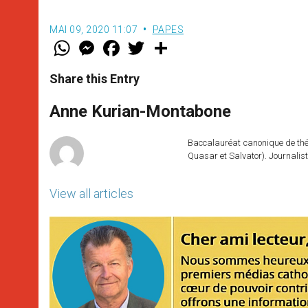
MAI 09, 2020 11:07
PAPES
W
M
F
T
S
h
e
a
w
h
a
s
c
i
a
t
s
e
t
r
Share this Entry
s
e
b
t
e
A
n
o
e
p
g
o
r
Anne Kurian-Montabone
p
e
k
r
Baccalauréat canonique de théo
Quasar et Salvator). Journalist
View all articles