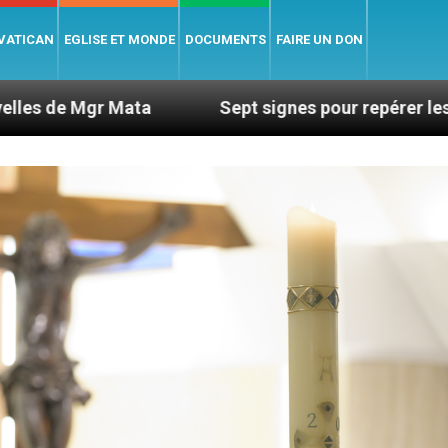
 VATICAN
EGLISE ET MONDE
DOCUMENTS
FAIRE UN DON
ta
Sept signes pour repérer les dérives sectair