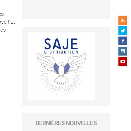
es
yé ! Et
les
DERNIÈRES NOUVELLES