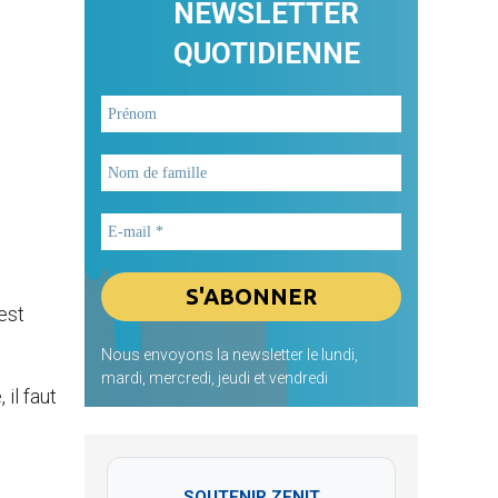
NEWSLETTER
QUOTIDIENNE
 est
Nous envoyons la newsletter le lundi,
mardi, mercredi, jeudi et vendredi
il faut
SOUTENIR ZENIT