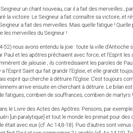
eigneur un chant nouveau, car il a fait des merveilles ; pa
uré la victoire. Le Seigneur a fait connaître sa victoire, et r
 Seigneur a fait des merveilles. Mais quelle fatigue ! Quelle 
 les merveilles du Seigneur !
52) nous avons entendu la joie : toute la ville d’Antioche 
Paul et les apôtres prêchaient avec force, et l’Esprit les a
lammèrent de jalousie ; ils contredisaient les paroles de Pau
 y a l’Esprit Saint qui fait grandir l’Eglise, et elle grandit toujo
uvais esprit qui cherche à détruire l’Eglise. C’est toujours c
ennemi arrive ensuite en cherchant à détruire. Le bilan est
 de fatigues, combien de souffrances, combien de martyrs !
t dans le Livre des Actes des Apôtres. Pensons, par exemple
guéri [un paralytique] et tout le monde les prenait pour des 
ple était avec eux (cf. Ac 14,8-18). Puis d’autres sont venus 
nt finit Paul et son compagnon ? Lapidés (cf. Ac 14,19). T