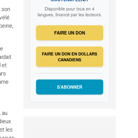
Disponible pour tous en 4
r son
langues, financé par les lecteurs.
évélé
peine,
FAIRE UN DON
se
FAIRE UN DON EN DOLLARS
idait.
CANADIENS
l et
urs
omme
S’ABONNER
, au
dieux
et les
oujours