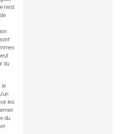
e n’est
 de
tion
 sont
 femmes
peut
r du
 le
u’un
oir les
premier
le du
 et