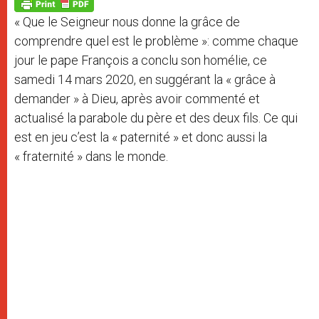
p
g
o
r
p
e
k
« Que le Seigneur nous donne la grâce de
r
comprendre quel est le problème »: comme chaque
jour le pape François a conclu son homélie, ce
samedi 14 mars 2020, en suggérant la « grâce à
demander » à Dieu, après avoir commenté et
actualisé la parabole du père et des deux fils. Ce qui
est en jeu c’est la « paternité » et donc aussi la
« fraternité » dans le monde.