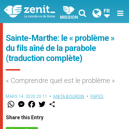
FR
MISSION
Sainte-Marthe: le « problème »
du fils aîné de la parabole
(traduction complète)
« Comprendre quel est le problème »
MARS 14, 2020 20:11
ANITA BOURDIN
PAPES
W
M
F
T
S
h
e
a
w
h
a
s
c
i
a
t
s
e
t
r
Share this Entry
s
e
b
t
e
A
n
o
e