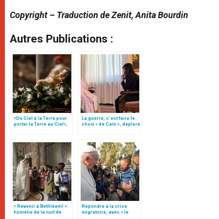
Copyright – Traduction de Zenit, Anita Bourdin
Autres Publications :
«Du Ciel à la Terre pour
La guerre, c’est faire le
porter la Terre au Ciel»,
choix « de Caïn », déplore
par Mgr Francesco Follo
le pape François
« Revenir à Bethléem! »:
Répondre à la crise
homélie de la nuit de
migratoire, avec « le
Noël (texte complet)
style de l’humanité »!