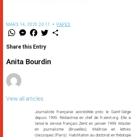
(texte complet)
MARS 14, 2020 20:11
PAPES
W
M
F
T
S
h
e
a
w
h
a
s
c
i
a
t
s
e
t
r
Share this Entry
s
e
b
t
e
A
n
o
e
p
g
o
r
Anita Bourdin
p
e
k
r
View all articles
Journaliste française accréditée près le Saint-Siège
depuis 1995. Rédactrice en chef de fr.zenit.org. Elle a
lancé le service français Zenit en janvier 1999. Master
en journalisme (Bruxelles). Maîtrise en lettres
classiques (Paris). Habilitation au doctorat en théologie