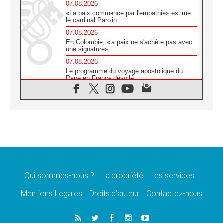
07.08.2026
«La paix commence par l'empathie» estime
le cardinal Parolin
07.08.2026
En Colombie, «la paix ne s'achète pas avec
une signature»
07.08.2026
Le programme du voyage apostolique du
Pape en France dévoilé
07.08.2026
1ère Conférence continentale sur l'éducation
catholique en Afrique
07.08.2026
Un logo symbolique pour la venue du Pape
en France
07.08.2026
Cardinal Rossi: «La venue du Pape Léon en
Argentine est un hommage à François»
Qui sommes-nous ?
La propriété
Les services
07.08.2026
Hiroshima et Nagasaki, 81 ans après,
Mentions Legales
Droits d’auteur
Contactez-nous
lancement des «dix jours de prière pour la
paix»
06.08.2026
Préparatifs des JMJ 2027 à Séoul: «c'est