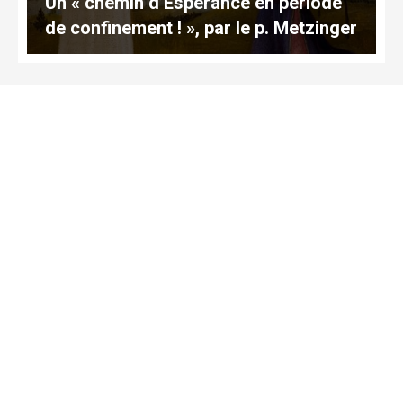
Un « chemin d’Espérance en période
de confinement ! », par le p. Metzinger