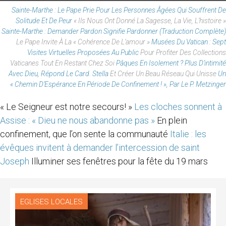
Sainte-Marthe : Le Pape Prie Pour Les Personnes Âgées Qui Souffrent De
Solitude Et De Peur
« Ils Nous Ont Donné La Sagesse, La Vie, L’histoire »
Sainte-Marthe : Demander Pardon Signifie Pardonner (Traduction Complète)
Le Pape Invite À La « Cohérence De L’amour »
Musées Du Vatican : Sept
Visites Virtuelles Proposées Au Public
Pour Profiter Des Collections
Vaticanes Tout En Restant Chez Soi
Pâques En Isolement ? Plus D’intimité
Avec Dieu, Répond Le Card. Stella
Et Créer Un Beau Réseau Qui Unisse
Un
« Chemin D’Espérance En Période De Confinement ! », Par Le P. Metzinger
« Le Seigneur est notre secours! »
Les cloches sonnent à
Assise : « Dieu ne nous abandonne pas »
En plein
confinement, que l’on sente la communauté
Italie : les
évêques invitent à demander l’intercession de saint
Joseph
Illuminer ses fenêtres pour la fête du 19 mars
EGLISES LOCALES