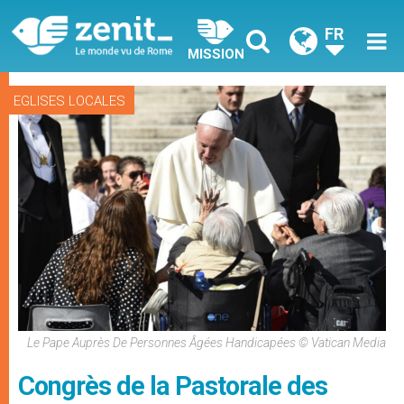
FR
MISSION
EGLISES LOCALES
Le Pape Auprès De Personnes Âgées Handicapées © Vatican Media
Congrès de la Pastorale des