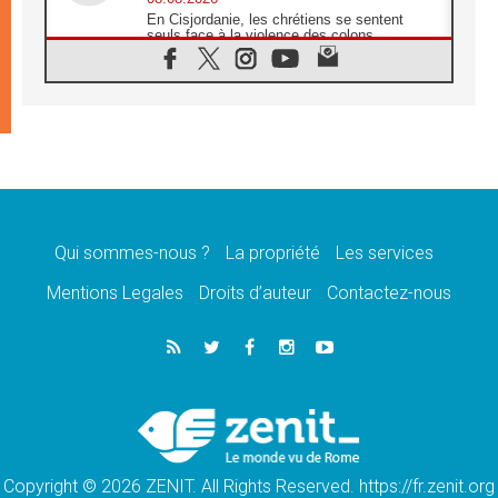
En Cisjordanie, les chrétiens se sentent
seuls face à la violence des colons
08.08.2026
Léon XIV au sanctuaire de Notre Dame du
Bon Conseil à Genazzano en septembre
08.08.2026
Léon XIV: Sainte Agathe aide à contempler
la victoire de l'amour sur la mort
08.08.2026
«Relancer l'empathie», le projet Triennal d'art
des Universités catholiques
Qui sommes-nous ?
La propriété
Les services
08.08.2026
Signis 2026, donner la parole aux religieuses
Mentions Legales
Droits d’auteur
Contactez-nous
catholiques
08.08.2026
Au Bangladesh, l'Église accompagne les
Dalits sur le chemin de la dignité
07.08.2026
Philippines: le vicariat apostolique de
Calapan devient un diocèse
Copyright © 2026 ZENIT. All Rights Reserved. https://fr.zenit.org