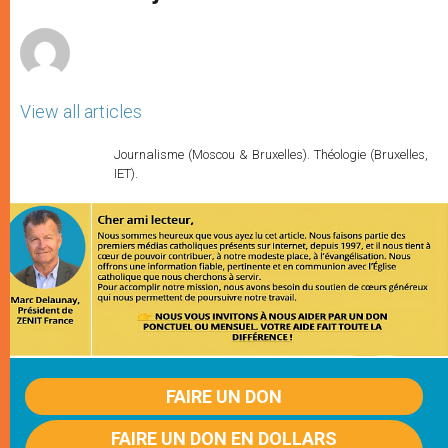
r
View all articles
Journalisme (Moscou & Bruxelles). Théologie (Bruxelles,
IET).
FAIRE UN DON
FAIRE UN DON EN DOLLARS