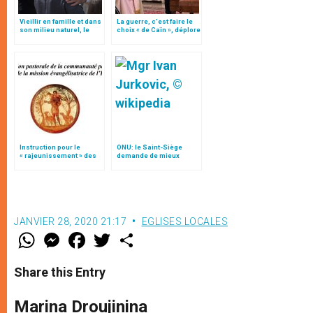
Vieillir en famille et dans
La guerre, c’est faire le
son milieu naturel, le
choix « de Caïn », déplore
plaidoyer du Vatican
le pape François
Instruction pour le
ONU: le Saint-Siège
« rajeunissement » des
demande de mieux
paroisses (texte
protéger les droits des
intégral)
personnes âgées
JANVIER 28, 2020 21:17
EGLISES LOCALES
W
M
F
T
S
h
e
a
w
h
a
s
c
i
a
t
s
e
t
r
Share this Entry
s
e
b
t
e
A
n
o
e
p
g
o
r
Marina Droujinina
p
e
k