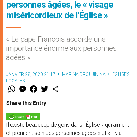
personnes âgées, le « visage
miséricordieux de l’Église »
« Le pape François accorde une
importance énorme aux personnes
âgées »
JANVIER 28, 2020 21:17
MARINA DROUJININA
EGLISES
LOCALES
W
M
F
T
S
h
e
a
w
h
a
s
c
i
a
t
s
e
t
r
Share this Entry
s
e
b
t
e
A
n
o
e
p
g
o
r
p
e
k
Il existe beaucoup de gens dans l’Église « qui aiment
r
et prennent soin des personnes âgées » et « il y a