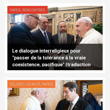
,
PAPES
RENCONTRES
Le dialogue interreligieux pour
"passer de la tolérance à la vraie
coexistence, pacifique" (traduction
complète)
,
EGLISES LOCALES
PAPES