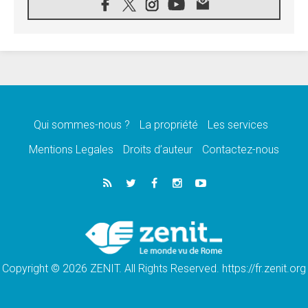
05.08.2026
Léon XIV au Pérou, une lueur d'espoir pour
un peuple en quête de paix
05.08.2026
SCEAM: L'Église en Afrique vers
l'Assemblée ecclésiale de 2028 depuis
Addis-Abeba
05.08.2026
Le Pape exprime ses condoléances suite au
décès du cardinal Júlio Langa
Qui sommes-nous ?
La propriété
Les services
05.08.2026
Mentions Legales
Droits d’auteur
Contactez-nous
Le Pape attendu en novembre en Uruguay,
en Argentine et au Pérou
05.08.2026
Audience générale: la prière est un acte
d'espérance
04.08.2026
Léon XIV invite les Chevaliers de Colomb à
être des «prophètes de l'harmonie»
Copyright © 2026 ZENIT. All Rights Reserved. https://fr.zenit.org