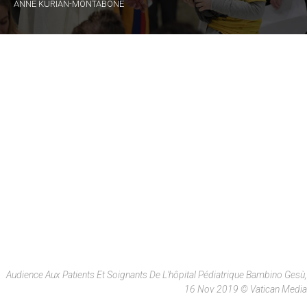
ANNE KURIAN-MONTABONE
Audience Aux Patients Et Soignants De L'hôpital Pédiatrique Bambino Gesù,
16 Nov 2019 © Vatican Media