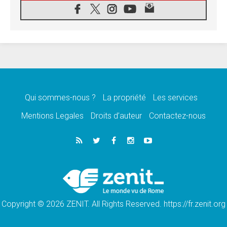
05.08.2026
SCEAM: L'Église en Afrique vers
l'Assemblée ecclésiale de 2028 depuis
Addis-Abeba
05.08.2026
Le Pape exprime ses condoléances suite au
décès du cardinal Júlio Langa
05.08.2026
Le Pape attendu en novembre en Uruguay,
en Argentine et au Pérou
Qui sommes-nous ?
La propriété
Les services
05.08.2026
Mentions Legales
Droits d’auteur
Contactez-nous
Audience générale: la prière est un acte
d'espérance
04.08.2026
Léon XIV invite les Chevaliers de Colomb à
être des «prophètes de l'harmonie»
04.08.2026
Au Nigéria, attaques d'église, meurtre et
enlèvements de religieux suscitent l'émotion
Copyright © 2026 ZENIT. All Rights Reserved. https://fr.zenit.org