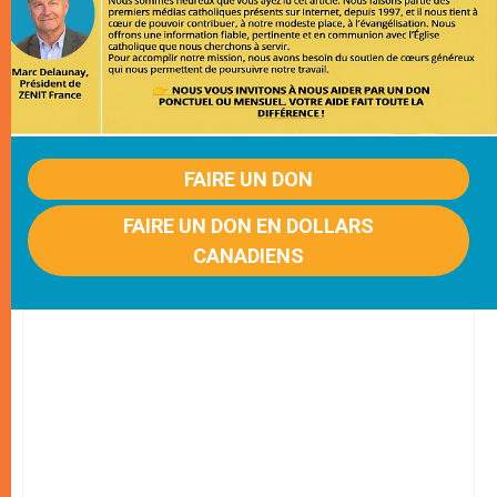
FAIRE UN DON
FAIRE UN DON EN DOLLARS
CANADIENS