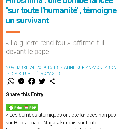
Hiroshima : une bombe lancée
"sur toute l'humanité", témoigne
un survivant
« La guerre rend fou », affirme-t-il
devant le pape
NOVEMBRE 24, 2019 15:13
ANNE KURIAN-MONTABONE
SPIRITUALITÉ
,
VOYAGES
W
M
F
T
S
h
e
a
w
h
a
s
c
i
a
t
s
e
t
r
Share this Entry
s
e
b
t
e
A
n
o
e
p
g
o
r
p
e
k
« Les bombes atomiques ont été lancées non pas
r
sur Hiroshima et Nagasaki, mais sur toute