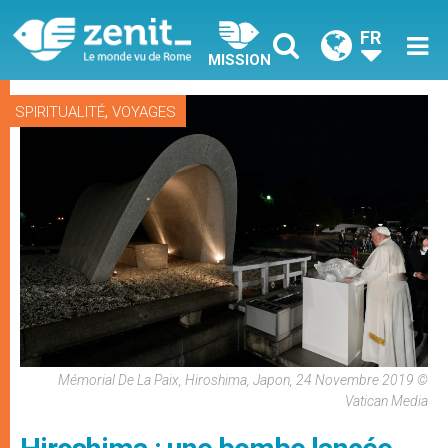
FR
MISSION
,
SPIRITUALITÉ
VOYAGES
Mémorial De La Paix, Hiroshima, Japon, 24 Novembre 2019 ©
Vatican Media