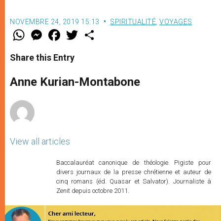
NOVEMBRE 24, 2019 15:13
SPIRITUALITÉ
,
VOYAGES
W
M
F
T
S
h
e
a
w
h
a
s
c
i
a
t
s
e
t
r
Share this Entry
s
e
b
t
e
A
n
o
e
p
g
o
r
Anne Kurian-Montabone
p
e
k
r
View all articles
Baccalauréat canonique de théologie. Pigiste pour
divers journaux de la presse chrétienne et auteur de
cinq romans (éd. Quasar et Salvator). Journaliste à
Zenit depuis octobre 2011.