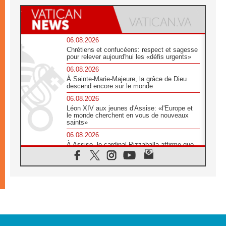
06.08.2026
Chrétiens et confucéens: respect et sagesse
pour relever aujourd'hui les «défis urgents»
06.08.2026
À Sainte-Marie-Majeure, la grâce de Dieu
descend encore sur le monde
06.08.2026
Léon XIV aux jeunes d'Assise: «l'Europe et
le monde cherchent en vous de nouveaux
saints»
06.08.2026
À Assise, le cardinal Pizzaballa affirme que
«les chrétiens veulent la paix»
06.08.2026
Au Mexique, le cardinal Parolin invite à être
aux côtés des marginalisées
06.08.2026
À Assise, le Pape invite les jeunes à
«construire la civilisation de l'amour»
05.08.2026