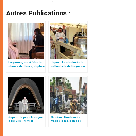
Autres Publications :
La guerre, c’est faire le
Japon : La cloche de la
choix « de Caïn », déplore
cathédrale de Nagasaki
le pape François
réinstallée 80 ans après
la bombe atomique
Japon : le pape François
Soudan : Une bombe
a reçu le Premier
frappe la maison des
ministre Fumio Kishida
sœurs salésiennes