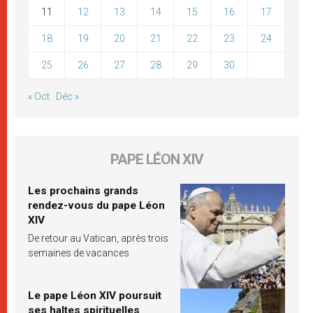
11
12
13
14
15
16
17
18
19
20
21
22
23
24
25
26
27
28
29
30
« Oct
Déc »
PAPE LÉON XIV
Les prochains grands
rendez-vous du pape Léon
XIV
De retour au Vatican, après trois
semaines de vacances
Le pape Léon XIV poursuit
ses haltes spirituelles