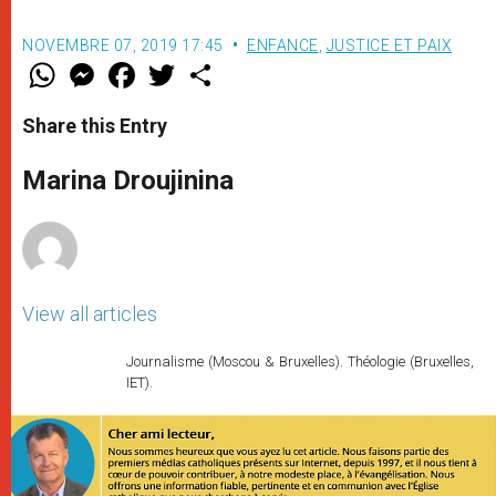
NOVEMBRE 07, 2019 17:45
ENFANCE
,
JUSTICE ET PAIX
W
M
F
T
S
h
e
a
w
h
a
s
c
i
a
t
s
e
t
r
Share this Entry
s
e
b
t
e
A
n
o
e
p
g
o
r
Marina Droujinina
p
e
k
r
View all articles
Journalisme (Moscou & Bruxelles). Théologie (Bruxelles,
IET).