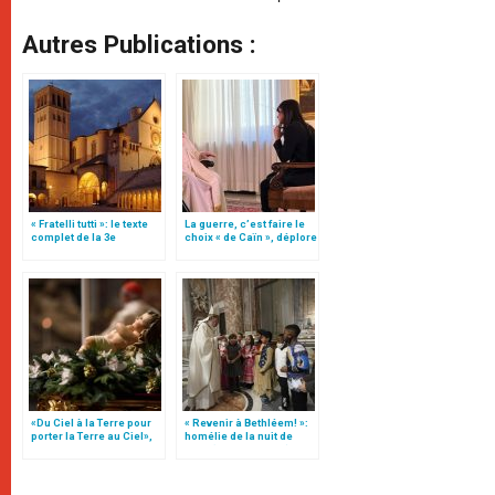
Autres Publications :
« Fratelli tutti »: le texte
La guerre, c’est faire le
complet de la 3e
choix « de Caïn », déplore
encyclique du pape
le pape François
François
«Du Ciel à la Terre pour
« Revenir à Bethléem! »:
porter la Terre au Ciel»,
homélie de la nuit de
par Mgr Francesco Follo
Noël (texte complet)