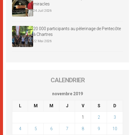
miracles
24 Juil 2026
20 000 participants au pèlerinage de Pentecôte
à Chartres
22 Mai 2026
CALENDRIER
novembre 2019
L
M
M
J
V
S
D
1
2
3
4
5
6
7
8
9
10