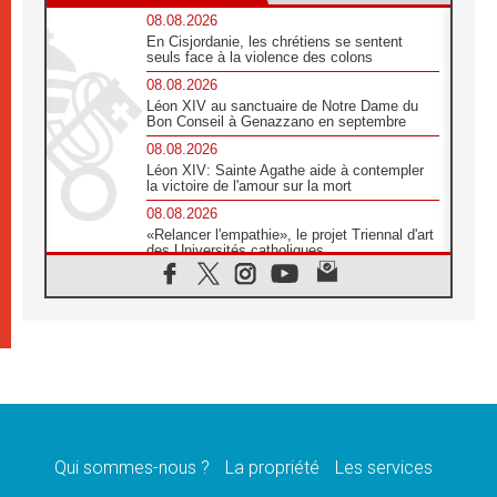
08.08.2026
En Cisjordanie, les chrétiens se sentent
seuls face à la violence des colons
08.08.2026
Léon XIV au sanctuaire de Notre Dame du
Bon Conseil à Genazzano en septembre
08.08.2026
Léon XIV: Sainte Agathe aide à contempler
la victoire de l'amour sur la mort
08.08.2026
«Relancer l'empathie», le projet Triennal d'art
des Universités catholiques
08.08.2026
Signis 2026, donner la parole aux religieuses
catholiques
08.08.2026
Au Bangladesh, l'Église accompagne les
Dalits sur le chemin de la dignité
07.08.2026
Philippines: le vicariat apostolique de
Calapan devient un diocèse
Qui sommes-nous ?
La propriété
Les services
07.08.2026
Congo-Brazzaville: le 15 août, entre solennité