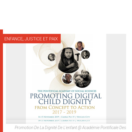
,
ENFANCE
JUSTICE ET PAIX
Promotion De La Dignité De L'enfant @ Académie Pontificale Des