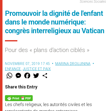
Sciences Sociales
Promouvoir la dignité de l'enfant
dans le monde numérique:
congrès interreligieux au Vatican
Pour des « plans d’action ciblés »
NOVEMBRE 07, 2019 17:45
MARINA DROUJININA
ENFANCE
,
JUSTICE ET PAIX
W
M
F
T
S
h
e
a
w
h
a
s
c
i
a
t
s
e
t
r
Share this Entry
s
e
b
t
e
A
n
o
e
p
g
o
r
p
e
k
Les chefs religieux, les autorités civiles et les
r