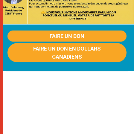
FAIRE UN DON
FAIRE UN DON EN DOLLARS
CANADIENS